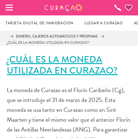
MIS FAVORITOS
¿Qué
Hacer?
TARJETA DIGITAL DE INMIGRACIÓN
LLEGAR A CURAZAO
A
DINERO, CAJEROS AUTOMÁTICOS Y PROPINAS
¿CUÁL ES LA MONEDA UTILIZADA EN CURAZAO?
Parece que no has guardado ningún 
lugar favorito aún.
¿CUÁL ES LA MONEDA
UTILIZADA EN CURAZAO?
Cuando quiera guardar algo para más tarde, asegúrese 
de hacer clic en el  
La moneda de Curazao es el Florín Caribeño (Cg),
que se introdujo el 31 de marzo de 2025. Esta
moneda se usa tanto en Curazao como en Sint
Maarten y tiene el mismo valor que el anterior Florín
de las Antillas Neerlandesas (ANG). Para garantizar