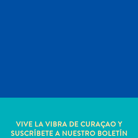
Servicios
de
taxi
Sitios
de
buceo
y
snorkel
Spa
y
bienestar
Vida
nocturna
y
entretenimiento
Zonas
VIVE LA VIBRA DE CURAÇAO Y
Comerciales
SUSCRÍBETE A NUESTRO BOLETÍN
¿Dónde