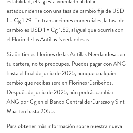
estabilidad, el Cg está vinculado al dólar
estadounidense con una tasa de cambio fija de USD
1 = Cg 1.79. En transacciones comerciales, la tasa de
cambio es USD 1 = Cg 1.82, al igual que ocurría con
Actividades
el Florín de las Antillas Neerlandesas.
acuáticas
Alquiler
Si aún tienes Florines de las Antillas Neerlandesas en
de
coches
tu cartera, no te preocupes. Puedes pagar con ANG
Arte
hasta el final de junio de 2025, aunque cualquier
y
cambio que recibas será en Florines Caribeños.
Cultura
Después de junio de 2025, aún podrás cambiar
Aventuras
en
ANG por Cg en el Banco Central de Curazao y Sint
tierra
Maarten hasta 2055.
Comida
y
Para obtener más información sobre nuestra nueva
bebida