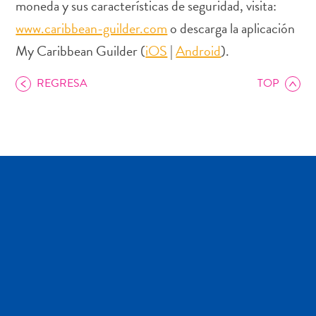
moneda y sus características de seguridad, visita:
Deportes
y
www.caribbean-guilder.com
o descarga la aplicación
golf
My Caribbean Guilder (
iOS
|
Android
).
Excursiones
Monumentos
REGRESA
TOP
y
lugares
de
interés
Museos
Naturaleza
y
parques
Operadores
de
buceo
otro
Playas