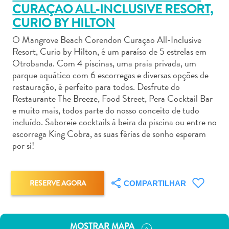
CURAÇAO ALL-INCLUSIVE RESORT,
CURIO BY HILTON
O Mangrove Beach Corendon Curaçao All-Inclusive
Resort, Curio by Hilton, é um paraíso de 5 estrelas em
Otrobanda. Com 4 piscinas, uma praia privada, um
Aluguel
parque aquático com 6 escorregas e diversas opções de
de
restauração, é perfeito para todos. Desfrute do
Carros
Restaurante The Breeze, Food Street, Pera Cocktail Bar
Áreas
e muito mais, todos parte do nosso conceito de tudo
de
incluído. Saboreie cocktails à beira da piscina ou entre no
Compras
escorrega King Cobra, as suas férias de sonho esperam
Arte
por si!
e
Cultura
Atividades
RESERVE AGORA
COMPARTILHAR
Aquáticas
Aventuras
em
MOSTRAR MAPA