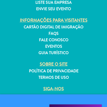
LISTE SUA EMPRESA
ENVIE SEU EVENTO
INFORMAÇÕES PARA VISITANTES
CARTÃO DIGITAL DE IMIGRAÇÃO
Aluguel
FAQS
de
FALE CONOSCO
Férias
Apartamentos
EVENTOS
Hotéis
GUIA TURÍSTICO
e
SOBRE O SITE
resorts
Tudo
POLÍTICA DE PRIVACIDADE
incluído
TERMOS DE USO
Planeje
sua
SIGA-NOS
visita