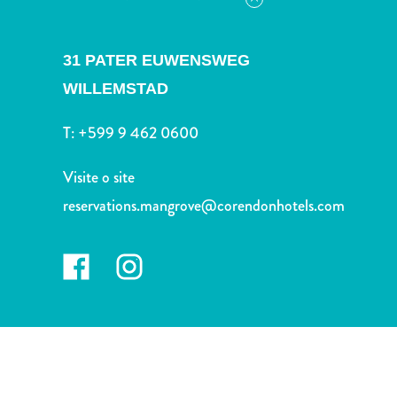
Terra
de
outros
31 PATER EUWENSWEG
Esportes
WILLEMSTAD
e
Golfe
T:
+599 9 462 0600
Excursões
Locais
Visite o site
de
reservations.mangrove@corendonhotels.com
mergulho
e
snorkel
Museus
Natureza
e
Parques
Noite
e