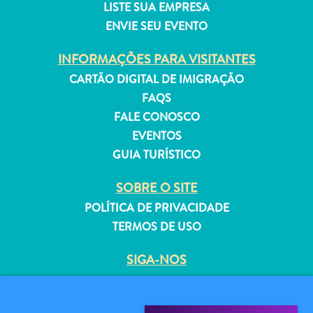
LISTE SUA EMPRESA
ENVIE SEU EVENTO
INFORMAÇÕES PARA VISITANTES
CARTÃO DIGITAL DE IMIGRAÇÃO
Aluguel
FAQS
de
FALE CONOSCO
Férias
Apartamentos
EVENTOS
Hotéis
GUIA TURÍSTICO
e
SOBRE O SITE
resorts
Tudo
POLÍTICA DE PRIVACIDADE
incluído
TERMOS DE USO
Planeje
sua
SIGA-NOS
visita