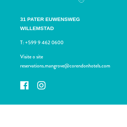
Terra
de
outros
31 PATER EUWENSWEG
Esportes
WILLEMSTAD
e
Golfe
T:
+599 9 462 0600
Excursões
Locais
Visite o site
de
reservations.mangrove@corendonhotels.com
mergulho
e
snorkel
Museus
Natureza
e
Parques
Noite
e