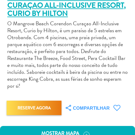
CURAÇAO ALL-INCLUSIVE RESORT,
CURIO BY HILTON
O Mangrove Beach Corendon Curaçao All-Inclusive
Resort, Curio by Hilton, é um paraíso de 5 estrelas em
Otrobanda. Com 4 piscinas, uma praia privada, um
Aluguel
parque aquático com 6 escorregas e diversas opções de
de
restauração, é perfeito para todos. Desfrute do
Carros
Restaurante The Breeze, Food Street, Pera Cocktail Bar
Áreas
e muito mais, todos parte do nosso conceito de tudo
de
incluído. Saboreie cocktails à beira da piscina ou entre no
Compras
escorrega King Cobra, as suas férias de sonho esperam
Arte
por si!
e
Cultura
Atividades
RESERVE AGORA
COMPARTILHAR
Aquáticas
Aventuras
em
MOSTRAR MAPA