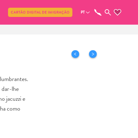
Compartilhar
PT
CARTÃO DIGITAL DE IMIGRAÇÃO
slumbrantes.
i dar-lhe
o jacuzzi e
enha como