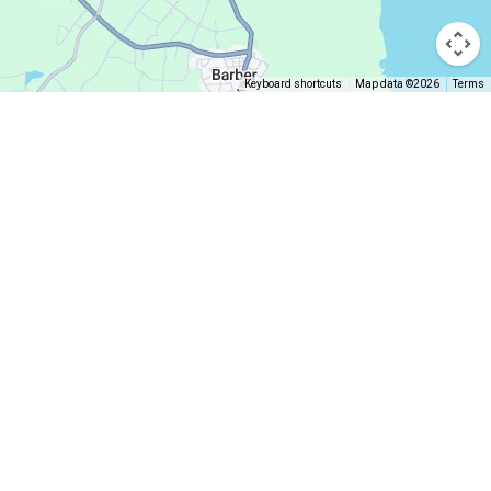
Keyboard shortcuts
Map data ©2026
Terms