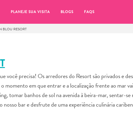
PLANEJE SUA VISITA
BLOGS
FAQS
N BLOU RESORT
T
que você precisa! Os arredores do Resort são privados e de
e o momento em que entrar e a localização frente ao mar va
ng, tomar banhos de sol na avenida à beira-mar, sentar-se n
 no nosso bar e desfrute de uma experiência culinária carib
tifique-se de clicar no