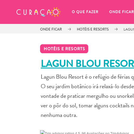
MEUS FAVORITOS
O QUE FAZER
ONDE FICAR
ONDE FICAR
HOTÉIS E RESORTS
LAGU
HOTÉIS E RESORTS
LAGUN BLOU RESOR
Lagun Blou Resort é o refúgio de férias 
Você ainda não salvou nenhum 
local favorito.
O seu jardim botânico irá relaxá-lo desd
vontade de praticar mergulho ou snorkeli
ver o pôr do sol, tomar alguns cocktails
nenhuma outra.
Sempre que você quiser salvar algo para mais tarde, cer
96 Avaliações no TripAdvisor