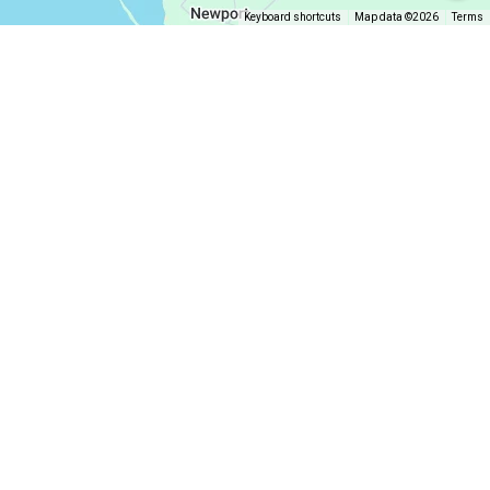
Keyboard shortcuts
Map data ©2026
Terms