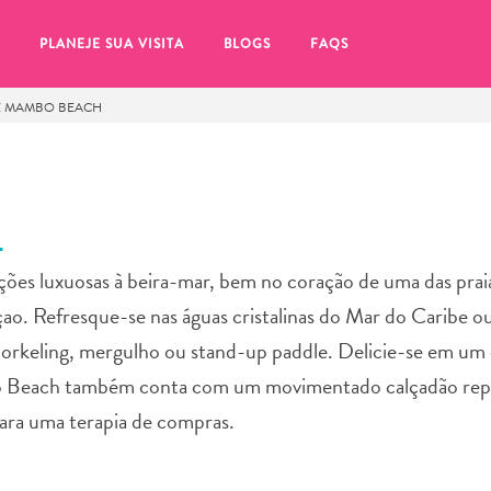
PLANEJE SUA VISITA
BLOGS
FAQS
 MAMBO BEACH
H
 luxuosas à beira-mar, bem no coração de uma das praia
o. Refresque-se nas águas cristalinas do Mar do Caribe o
orkeling, mergulho ou stand-up paddle. Delicie-se em um
bo Beach também conta com um movimentado calçadão reple
 para uma terapia de compras.
tifique-se de clicar no