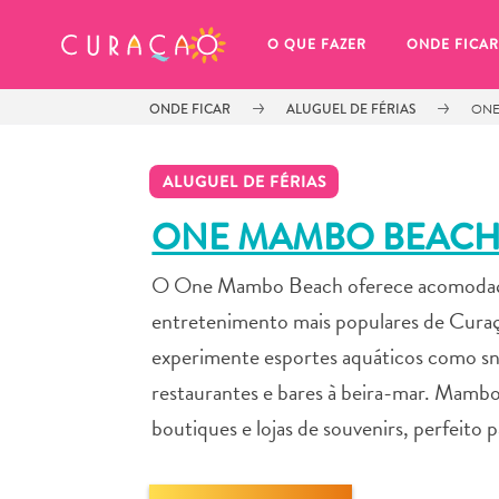
MEUS FAVORITOS
O QUE FAZER
ONDE FICAR
ONDE FICAR
ALUGUEL DE FÉRIAS
ONE
ALUGUEL DE FÉRIAS
ONE MAMBO BEAC
O One Mambo Beach oferece acomodações
Você ainda não salvou nenhum 
local favorito.
entretenimento mais populares de Curaça
experimente esportes aquáticos como sn
restaurantes e bares à beira-mar. Mam
boutiques e lojas de souvenirs, perfeito
Sempre que você quiser salvar algo para mais tarde, cer