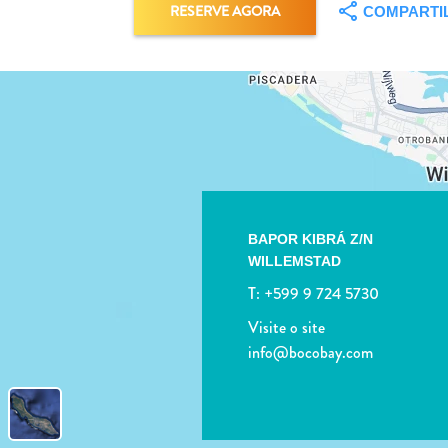
RESERVE AGORA
COMPARTI
BAPOR KIBRÁ Z/N
WILLEMSTAD
T:
+599 9 724 5730
Visite o site
info@bocobay.com