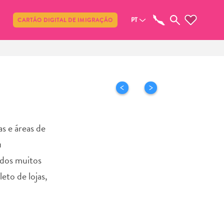
Compartilhar
PT
CARTÃO DIGITAL DE IMIGRAÇÃO
s e áreas de
u
 dos muitos
to de lojas,