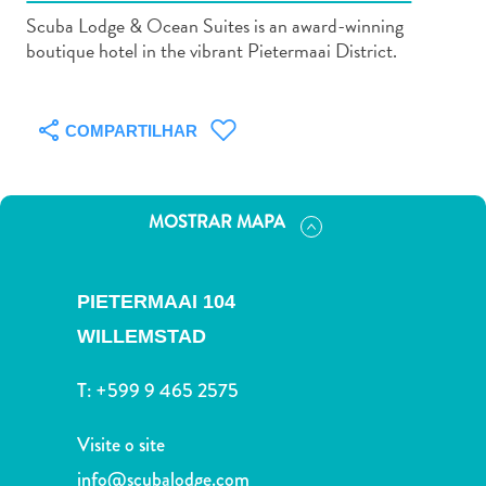
Scuba Lodge & Ocean Suites is an award-winning
boutique hotel in the vibrant Pietermaai District.
COMPARTILHAR
Aluguel
de
Carros
MOSTRAR MAPA
Áreas
de
Compras
PIETERMAAI 104
Arte
e
WILLEMSTAD
Cultura
Atividades
T:
+599 9 465 2575
Aquáticas
Aventuras
Visite o site
em
info@scubalodge.com