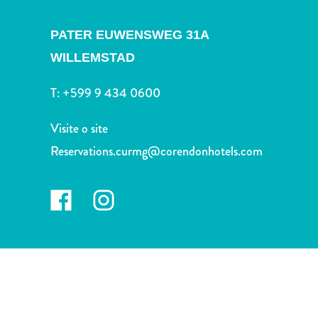
Terra
de
PATER EUWENSWEG 31A
outros
WILLEMSTAD
Esportes
e
T:
+599 9 434 0600
Golfe
Excursões
Visite o site
Locais
de
Reservations.curmg@corendonhotels.com
mergulho
e
snorkel
Museus
Natureza
e
Parques
Noite
e