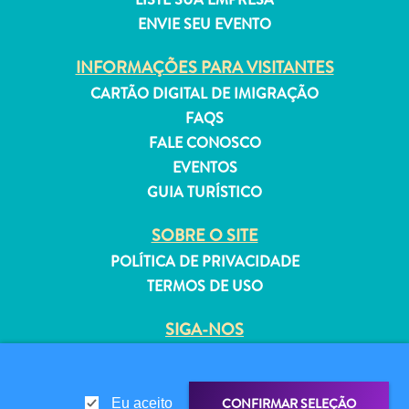
ENVIE SEU EVENTO
INFORMAÇÕES PARA VISITANTES
CARTÃO DIGITAL DE IMIGRAÇÃO
Aluguel
FAQS
de
FALE CONOSCO
Férias
EVENTOS
Apartamentos
GUIA TURÍSTICO
Hotéis
e
SOBRE O SITE
resorts
POLÍTICA DE PRIVACIDADE
Tudo
TERMOS DE USO
incluído
Planeje
SIGA-NOS
sua
visita
© 2026 Curaçao Tourist Board
CONFIRMAR SELEÇÃO
Eu aceito