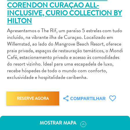
CORENDON CURAÇAO ALL-
INCLUSIVE, CURIO COLLECTION BY
HILTON
Apresentamos o The Rif, um paraíso 5 estrelas com tudo
incluído, na vibrante ilha de Curaçao. Localizado em
Aluguel
Willemstad, ao lado do Mangrove Beach Resort, oferece
de
praia privada, espaços de restauração temáticos, o Mondi
Carros
Café, estacionamento privado e acesso às comodidades
Áreas
do resort vizinho. Ideal para uma escapadela de luxo,
de
recebe hóspedes de todo o mundo com conforto,
Compras
exclusividade e hospitalidade caribenha.
Arte
e
Cultura
RESERVE AGORA
COMPARTILHAR
Atividades
Aquáticas
Aventuras
MOSTRAR MAPA
em