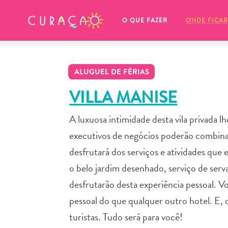
MEUS FAVORITOS
O QUE FAZER
ONDE FICAR
ALUGUEL DE FÉRIAS
VILLA MANISE
A luxuosa intimidade desta vila privada 
Você ainda não salvou nenhum 
executivos de negócios poderão combinar 
local favorito.
desfrutará dos serviços e atividades que e
o belo jardim desenhado, serviço de serva 
desfrutarão desta experiência pessoal. V
pessoal do que qualquer outro hotel. E,
Sempre que você quiser salvar algo para mais tarde, cer
turistas. Tudo será para você!