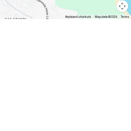
Keyboard shortcuts
Map data ©2026
Terms