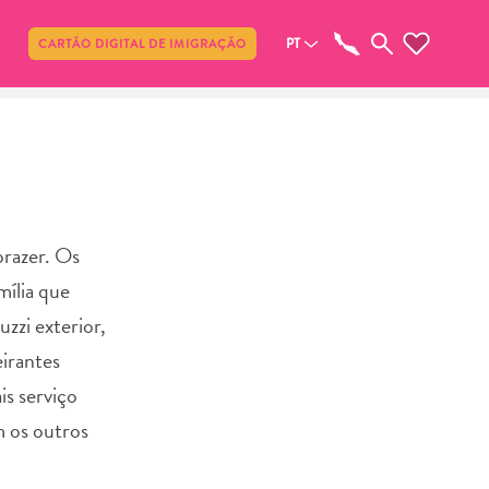
Compartilhar
PT
CARTÃO DIGITAL DE IMIGRAÇÃO
prazer. Os
mília que
uzzi exterior,
eirantes
is serviço
m os outros