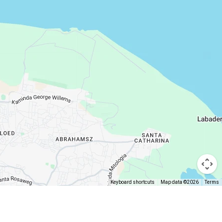
Keyboard shortcuts
Map data ©2026
Terms