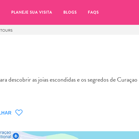
PLANEJE SUA VISITA
BLOGS
FAQS
 TOURS
 para descobrir as joias escondidas e os segredos de Curaça
LHAR
tifique-se de clicar no