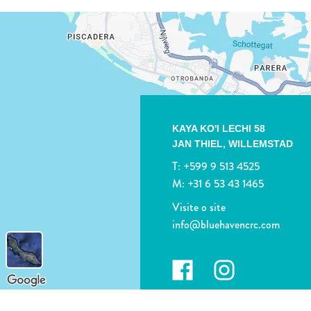
KAYA KO'I LECHI 58
JAN THIEL,
WILLEMSTAD
T:
+599 9 513 4525
M:
+31 6 53 43 1465
Visite o site
info@bluehavencrc.com