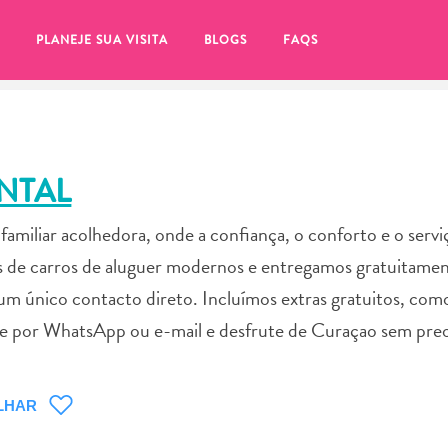
PLANEJE SUA VISITA
BLOGS
FAQS
NTAL
miliar acolhedora, onde a confiança, o conforto e o servi
os de carros de aluguer modernos e entregamos gratuitame
m único contacto direto. Incluímos extras gratuitos, como
ente por WhatsApp ou e-mail e desfrute de Curaçao sem pr
tifique-se de clicar no
LHAR