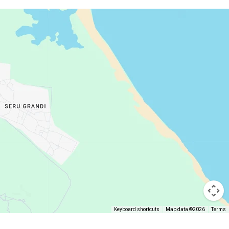
Keyboard shortcuts
Map data ©2026
Terms