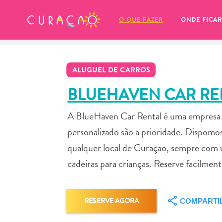
MEUS FAVORITOS
O QUE FAZER
ONDE FICAR
ALUGUEL DE CARROS
BLUEHAVEN CAR RE
A BlueHaven Car Rental é uma empresa fa
Você ainda não salvou nenhum 
personalizado são a prioridade. Dispom
local favorito.
qualquer local de Curaçao, sempre com u
cadeiras para crianças. Reserve facilm
Sempre que você quiser salvar algo para mais tarde, cer
RESERVE AGORA
COMPARTI