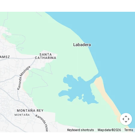
Keyboard shortcuts
Map data ©2026
Terms