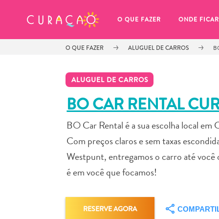
MEUS FAVORITOS
O QUE FAZER
ONDE FICAR
O QUE FAZER
ALUGUEL DE CARROS
B
ALUGUEL DE CARROS
BO CAR RENTAL CU
BO Car Rental é a sua escolha local em
Você ainda não salvou nenhum 
local favorito.
Com preços claros e sem taxas escondida
Westpunt, entregamos o carro até você 
é em você que focamos!
Sempre que você quiser salvar algo para mais tarde, cer
RESERVE AGORA
COMPARTI