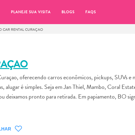
PLANEJE SUA VISITA
BLOGS
FAQS
O CAR RENTAL CURAÇAO
RAÇAO
 Curaçao, oferecendo carros econômicos, pickups, SUVs e 
s, alugar é simples. Seja em Jan Thiel, Mambo, Coral Estat
ou deixamos pronto para retirada. Em papiamento, BO signi
tifique-se de clicar no
LHAR