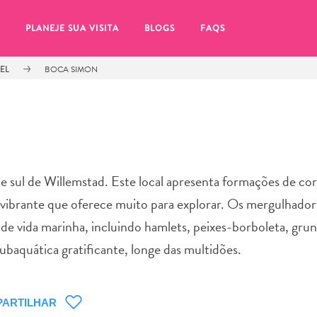
PLANEJE SUA VISITA
BLOGS
FAQS
EL
BOCA SIMON
 sul de Willemstad. Este local apresenta formações de cor
fe vibrante que oferece muito para explorar. Os mergulhad
e vida marinha, incluindo hamlets, peixes-borboleta, grun
baquática gratificante, longe das multidões.
tifique-se de clicar no
ARTILHAR