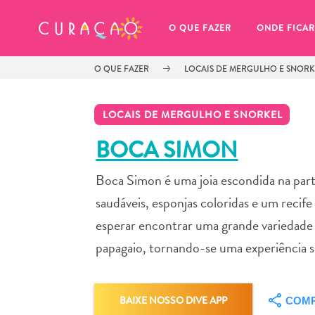
MEUS FAVORITOS
O QUE FAZER
ONDE FICAR
O QUE FAZER
LOCAIS DE MERGULHO E SNORK
LOCAIS DE MERGULHO E SNORKEL
BOCA SIMON
Boca Simon é uma joia escondida na parte
Você ainda não salvou nenhum 
local favorito.
saudáveis, esponjas coloridas e um reci
esperar encontrar uma grande variedade d
papagaio, tornando-se uma experiência su
Sempre que você quiser salvar algo para mais tarde, cer
BAIXE NOSSO DIVE APP
COMP