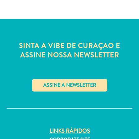
Estar
Onde
ficar
SINTA A VIBE DE CURAÇAO E
ASSINE NOSSA NEWSLETTER
✕
LINKS RÁPIDOS