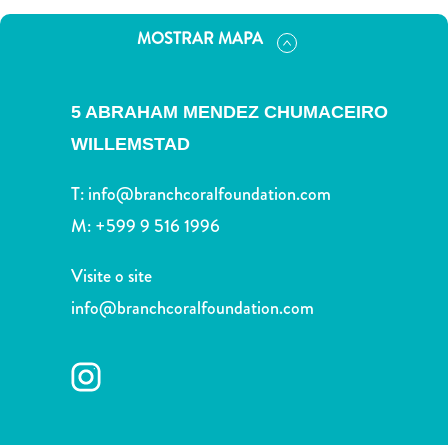
Terra
de
MOSTRAR MAPA
outros
Esportes
e
5 ABRAHAM MENDEZ CHUMACEIRO
Golfe
WILLEMSTAD
Excursões
Locais
T:
info@branchcoralfoundation.com
de
M:
+599 9 516 1996
mergulho
e
Visite o site
snorkel
info@branchcoralfoundation.com
Museus
Natureza
e
Parques
Noite
e