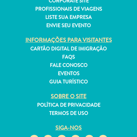
CORPORATE SITE
PROFISSIONAIS DE VIAGENS
LISTE SUA EMPRESA
ENVIE SEU EVENTO
Aluguel
INFORMAÇÕES PARA VISITANTES
de
CARTÃO DIGITAL DE IMIGRAÇÃO
Férias
FAQS
Apartamentos
FALE CONOSCO
Hotéis
EVENTOS
e
GUIA TURÍSTICO
resorts
Tudo
SOBRE O SITE
incluído
POLÍTICA DE PRIVACIDADE
Planeje
sua
TERMOS DE USO
visita
SIGA-NOS