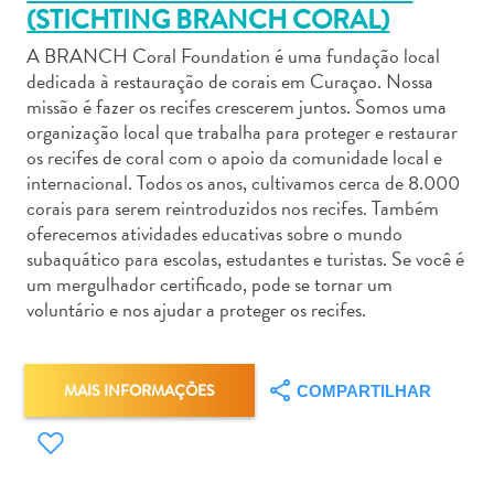
(STICHTING BRANCH CORAL)
A BRANCH Coral Foundation é uma fundação local
dedicada à restauração de corais em Curaçao. Nossa
missão é fazer os recifes crescerem juntos. Somos uma
organização local que trabalha para proteger e restaurar
Aluguel
os recifes de coral com o apoio da comunidade local e
de
internacional. Todos os anos, cultivamos cerca de 8.000
Carros
corais para serem reintroduzidos nos recifes. Também
Áreas
oferecemos atividades educativas sobre o mundo
de
subaquático para escolas, estudantes e turistas. Se você é
um mergulhador certificado, pode se tornar um
Compras
voluntário e nos ajudar a proteger os recifes.
Arte
e
Cultura
MAIS INFORMAÇÕES
Atividades
COMPARTILHAR
Aquáticas
Aventuras
em