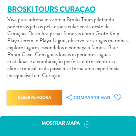
BROSKI TOURS CURAÇAO
Viva pura adrenalina com a Broski Tours pilotando
poderosos jetskis pela espetacular costa oeste de
Curaçao. Descubra praias famosas como Grote Knip,
Playa Jeremi e Playa Lagun, observe tartarugas marinhas,
Aluguel
explore lugares escondidos e conheça a famosa Blue
de
Room Cave. Com guias locais experientes, águas
Carros
cristalinas e a combinação perfeita entre aventura e
Áreas
clima tropical, cada passeio se torna uma experiência
de
inesquecível em Curaçao.
Compras
Arte
e
RESERVE AGORA
COMPARTILHAR
Cultura
Atividades
Aquáticas
MOSTRAR MAPA
Aventuras
em