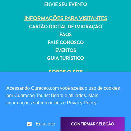
ENVIE SEU EVENTO
INFORMAÇÕES PARA VISITANTES
CARTÃO DIGITAL DE IMIGRAÇÃO
FAQS
Aluguel
de
FALE CONOSCO
Férias
EVENTOS
Apartamentos
GUIA TURÍSTICO
Hotéis
e
SOBRE O SITE
resorts
POLÍTICA DE PRIVACIDADE
Tudo
TERMOS DE USO
Acessando Curacao.com você aceita o uso de cookies
incluído
por Cuaracao Tourist Board e afiliados. Mais
Planeje
SIGA-NOS
informações sobre cookies e
Privacy Policy
sua
visita
CONFIRMAR SELEÇÃO
Eu aceito
© 2026 Curaçao Tourist Board