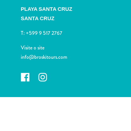
Terra
PLAYA SANTA CRUZ
de
outros
SANTA CRUZ
Esportes
e
T:
+599 9 517 2767
Golfe
Excursões
Visite o site
Locais
info@broskitours.com
de
mergulho
e
snorkel
Museus
Natureza
e
Parques
Noite
e