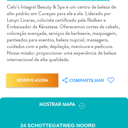
Celo’s Integral Beauty & Spa é um centro de beleza de
alto padrão em Curaçao para ele e ela. Liderado por
Lenyn Linares, colorista certificado pela Redken e
Embaixador da Kérastase. Oferecemos cortes de cabelo,
coloração avançada, serviços de barbearia, maquiagem,
Aluguel
penteados para eventos, beleza nupcial, massagens,
de
cuidados com a pele, depilação, manicure e pedicure.
Carros
Nossa missão: proporcionar uma experiência de beleza
internacional de alta qualidade.
Áreas
de
Compras
Arte
RESERVE AGORA
COMPARTILHAR
e
Cultura
Atividades
MOSTRAR MAPA
Aquáticas
Aventuras
em
24 SCHOTTEGATWEG NOORD