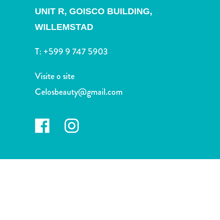
Terra
UNIT R, GOISCO BUILDING,
de
WILLEMSTAD
outros
Esportes
T:
+599 9 747 5903
e
Golfe
Visite o site
Excursões
Locais
Celosbeauty@gmail.com
de
mergulho
e
snorkel
Museus
Natureza
e
Parques
Noite
e