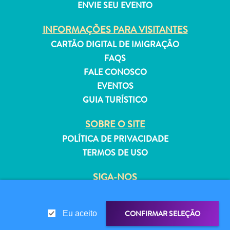
ENVIE SEU EVENTO
INFORMAÇÕES PARA VISITANTES
CARTÃO DIGITAL DE IMIGRAÇÃO
FAQS
Aluguel
FALE CONOSCO
de
EVENTOS
Férias
Apartamentos
GUIA TURÍSTICO
Hotéis
SOBRE O SITE
e
resorts
POLÍTICA DE PRIVACIDADE
Tudo
TERMOS DE USO
incluído
SIGA-NOS
Planeje
sua
visita
CONFIRMAR SELEÇÃO
Eu aceito
© 2026 Curaçao Tourist Board