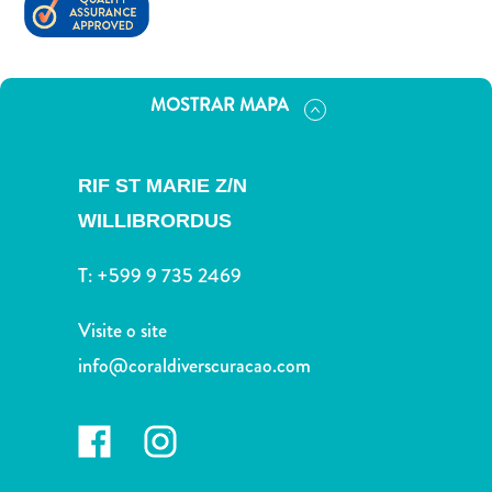
Terra
de
outros
Esportes
MOSTRAR MAPA
e
Golfe
Excursões
RIF ST MARIE Z/N
Locais
WILLIBRORDUS
de
mergulho
T:
+599 9 735 2469
e
snorkel
Visite o site
Museus
info@coraldiverscuracao.com
Natureza
e
Parques
Noite
e