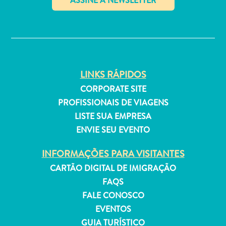
✕
Aluguel
de
LINKS RÁPIDOS
Férias
CORPORATE SITE
Apartamentos
PROFISSIONAIS DE VIAGENS
Hotéis
LISTE SUA EMPRESA
e
ENVIE SEU EVENTO
resorts
Tudo
INFORMAÇÕES PARA VISITANTES
incluído
CARTÃO DIGITAL DE IMIGRAÇÃO
Planeje
FAQS
sua
FALE CONOSCO
visita
EVENTOS
GUIA TURÍSTICO