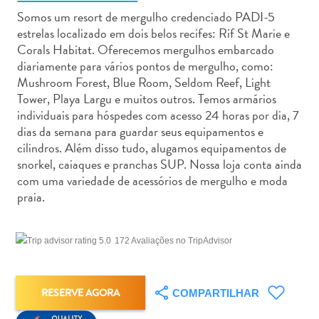
Somos um resort de mergulho credenciado PADI-5
estrelas localizado em dois belos recifes: Rif St Marie e
Corals Habitat. Oferecemos mergulhos embarcado
diariamente para vários pontos de mergulho, como:
Mushroom Forest, Blue Room, Seldom Reef, Light
Aluguel
Tower, Playa Largu e muitos outros. Temos armários
de
individuais para hóspedes com acesso 24 horas por dia, 7
Carros
dias da semana para guardar seus equipamentos e
cilindros. Além disso tudo, alugamos equipamentos de
Áreas
snorkel, caiaques e pranchas SUP. Nossa loja conta ainda
de
com uma variedade de acessórios de mergulho e moda
Compras
praia.
Arte
e
Cultura
172 Avaliações no TripAdvisor
Atividades
Aquáticas
Aventuras
RESERVE AGORA
COMPARTILHAR
em