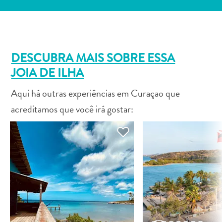
Entretenimento
Operadores
de
Mergulho
Pontos
DESCUBRA MAIS SOBRE ESSA
Turísticos
JOIA DE ILHA
e
Aqui há outras experiências em Curaçao que
Monumentos
Praias
acreditamos que você irá gostar:
Restaurantes
e
Bares
Serviços
de
táxi
Spa
e
Bem-