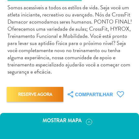
Somos acessíveis a todos os estilos de vida. Seja você um
atleta iniciante, recreativo ou avançado. Nós da CrossFit
Damacor acomodamos seres humanos. PONTO FINAL!
Oferecemos uma variedade de aulas; CrossFit, HYROX,
Treinamento Funcional e Mobilidade. Você está pronto
Aluguel
para levar sua aptidão física para o próximo nível? Seja
de
você completamente novo no treinamento ou tenha
Carros
alguma experiência, nossa comunidade de apoio e
treinamento especializado ajudarão você a começar com
Áreas
segurança e eficácia.
de
Compras
Arte
RESERVE AGORA
e
COMPARTILHAR
Cultura
Atividades
Aquáticas
MOSTRAR MAPA
Aventuras
em