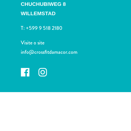
Terra
CHUCHUBIWEG 8
de
WILLEMSTAD
outros
Esportes
T:
+599 9 518 2180
e
Golfe
Visite o site
Excursões
info@crossfitdamacor.com
Locais
de
mergulho
e
snorkel
Museus
Natureza
e
Parques
Noite
e