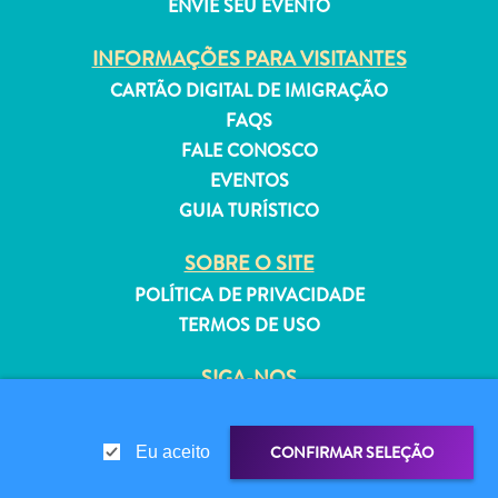
ENVIE SEU EVENTO
INFORMAÇÕES PARA VISITANTES
CARTÃO DIGITAL DE IMIGRAÇÃO
FAQS
Aluguel
FALE CONOSCO
de
EVENTOS
Férias
GUIA TURÍSTICO
Apartamentos
Hotéis
SOBRE O SITE
e
POLÍTICA DE PRIVACIDADE
resorts
TERMOS DE USO
Tudo
incluído
SIGA-NOS
Planeje
sua
visita
CONFIRMAR SELEÇÃO
Eu aceito
© 2026 Curaçao Tourist Board