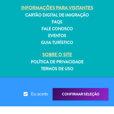
INFORMAÇÕES PARA VISITANTES
CARTÃO DIGITAL DE IMIGRAÇÃO
FAQS
FALE CONOSCO
Aluguel
EVENTOS
de
GUIA TURÍSTICO
Férias
Apartamentos
SOBRE O SITE
Hotéis
POLÍTICA DE PRIVACIDADE
e
resorts
TERMOS DE USO
Tudo
SIGA-NOS
incluído
Planeje
sua
CONFIRMAR SELEÇÃO
Eu aceito
visita
© 2026 Curaçao Tourist Board