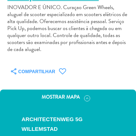
INOVADOR E ÚNICO. Curaçao Green Wheels,
aluguel de scooter especializado em scooters elétricos de
alta qualidade. Oferecemos assistência pessoal. Serviço
Pick Up, podemos buscar os clientes à chegada ou em
qualquer outro local. Controle de qualidade, todas as
Aluguel
scooters são examinadas por profissionais antes e depois
de
de cada aluguel.
Carros
Áreas
de
COMPARTILHAR
Compras
Arte
e
MOSTRAR MAPA
Cultura
Atividades
Aquáticas
ARCHITECTENWEG 5G
Aventuras
WILLEMSTAD
em