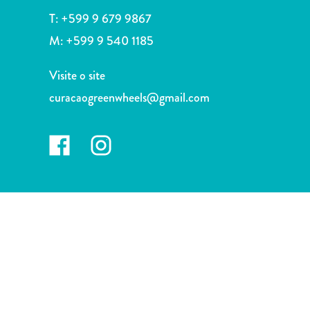
Terra
T:
+599 9 679 9867
de
M:
+599 9 540 1185
outros
Esportes
Visite o site
e
Golfe
curacaogreenwheels@gmail.com
Excursões
Locais
de
mergulho
e
snorkel
Museus
Natureza
e
Parques
Noite
e