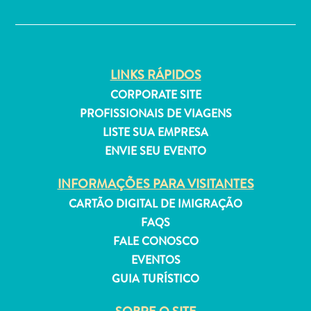
✕
LINKS RÁPIDOS
Aluguel
CORPORATE SITE
de
PROFISSIONAIS DE VIAGENS
Férias
LISTE SUA EMPRESA
Apartamentos
ENVIE SEU EVENTO
Hotéis
e
INFORMAÇÕES PARA VISITANTES
resorts
CARTÃO DIGITAL DE IMIGRAÇÃO
Tudo
incluído
FAQS
Planeje
FALE CONOSCO
sua
EVENTOS
visita
GUIA TURÍSTICO