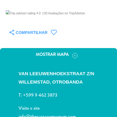
Terra
de
130 Avaliações no TripAdvisor
outros
Esportes
e
COMPARTILHAR
Golfe
Excursões
Locais
de
MOSTRAR MAPA
mergulho
e
snorkel
VAN LEEUWENHOEKSTRAAT Z/N
Museus
WILLEMSTAD,
OTROBANDA
Natureza
e
T:
+599 9 462 3873
Parques
Noite
Visite o site
e
info@thecuracaomuseum.com