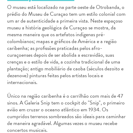
O museu está localizado na parte oeste de Otrobanda, o
prédio do Museu de Curaçao tem um estilo colonial com
um ar de autenticidade a primeira vista. Neste espaçoso
museu a história geológica de Curaçao se mostra, da
mesma maneira que os artefatos indígenas pré-
Aluguel
colombianos; mapas e gráficos de América e a região
de
caribenha; as profissões praticadas pelos afro-
Carros
curaçoenses depois de ser abolida a escravidão, suas
crenças e o estilo de vida, a cozinha tradicional de uma
Áreas
plantação; antigo mobiliário de caoba (séculos dezoito e
de
dezenove) pinturas feitas pelos artistas locais e
Compras
internacionais.
Arte
e
Único na região caribenha é o carrilhão com mais de 47
Cultura
sinos. A Galeria Snip tem o cockpit do "Snip", o primeiro
Atividades
avião em cruzar o oceano atlântico em 1934. Os
Aquáticas
cumpridos terrenos sombreados são ideais para caminhar
Aventuras
de maneira agradável. Algumas vezes o museu recebe
em
concertos musicais.