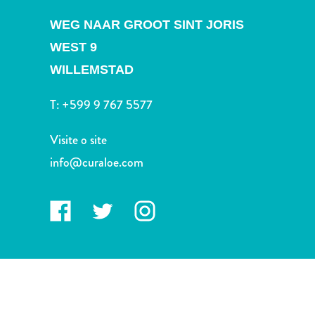
Terra
de
WEG NAAR GROOT SINT JORIS
outros
WEST 9
Esportes
WILLEMSTAD
e
Golfe
T:
+599 9 767 5577
Excursões
Locais
Visite o site
de
info@curaloe.com
mergulho
e
snorkel
Museus
Natureza
e
Parques
Noite
e