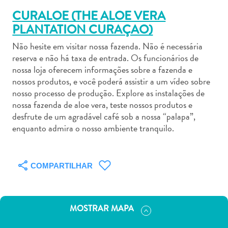
CURALOE (THE ALOE VERA
PLANTATION CURAÇAO)
Não hesite em visitar nossa fazenda. Não é necessária
reserva e não há taxa de entrada. Os funcionários de
Aluguel
nossa loja oferecem informações sobre a fazenda e
de
nossos produtos, e você poderá assistir a um vídeo sobre
nosso processo de produção. Explore as instalações de
Carros
nossa fazenda de aloe vera, teste nossos produtos e
Áreas
desfrute de um agradável café sob a nossa “palapa”,
de
enquanto admira o nosso ambiente tranquilo.
Compras
Arte
e
COMPARTILHAR
Cultura
Atividades
Aquáticas
Aventuras
MOSTRAR MAPA
em