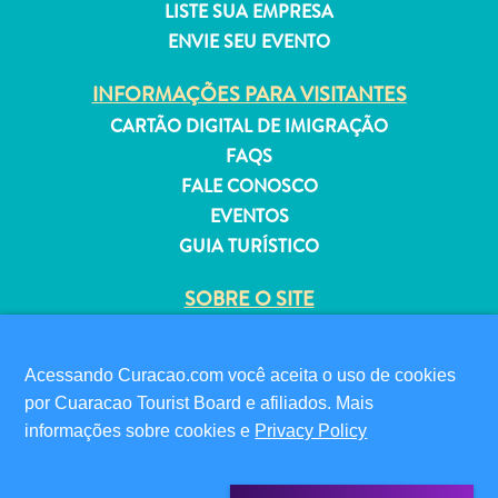
LISTE SUA EMPRESA
ENVIE SEU EVENTO
INFORMAÇÕES PARA VISITANTES
CARTÃO DIGITAL DE IMIGRAÇÃO
Aluguel
FAQS
de
FALE CONOSCO
Férias
EVENTOS
Apartamentos
Hotéis
GUIA TURÍSTICO
e
SOBRE O SITE
resorts
Tudo
POLÍTICA DE PRIVACIDADE
incluído
TERMOS DE USO
Acessando Curacao.com você aceita o uso de cookies
Planeje
por Cuaracao Tourist Board e afiliados. Mais
sua
SIGA-NOS
informações sobre cookies e
Privacy Policy
visita