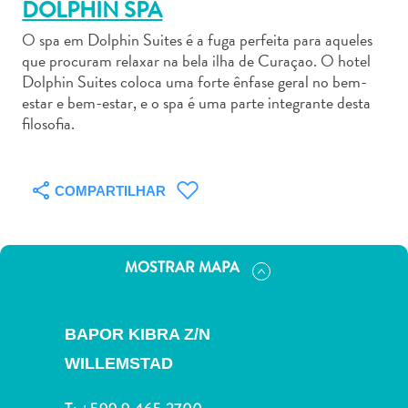
DOLPHIN SPA
O spa em Dolphin Suites é a fuga perfeita para aqueles
que procuram relaxar na bela ilha de Curaçao. O hotel
Dolphin Suites coloca uma forte ênfase geral no bem-
estar e bem-estar, e o spa é uma parte integrante desta
Aluguel
filosofia.
de
Carros
Áreas
COMPARTILHAR
de
Compras
Arte
MOSTRAR MAPA
e
Cultura
Atividades
BAPOR KIBRA Z/N
Aquáticas
WILLEMSTAD
Aventuras
em