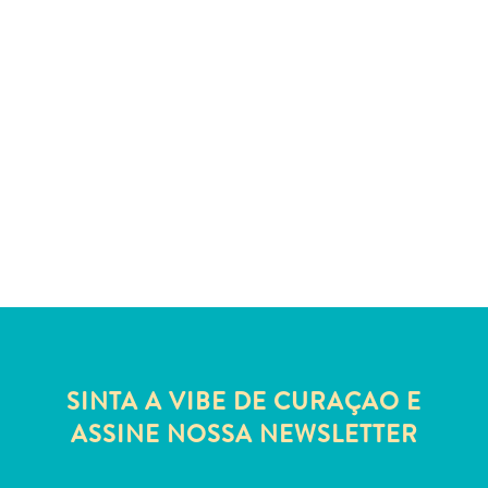
Entretenimento
Operadores
de
Mergulho
Pontos
Turísticos
e
Monumentos
Praias
Restaurantes
e
Bares
Serviços
de
táxi
SINTA A VIBE DE CURAÇAO E
Spa
ASSINE NOSSA NEWSLETTER
e
Bem-