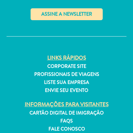
Estar
Onde
ficar
✕
LINKS RÁPIDOS
CORPORATE SITE
PROFISSIONAIS DE VIAGENS
LISTE SUA EMPRESA
ENVIE SEU EVENTO
INFORMAÇÕES PARA VISITANTES
CARTÃO DIGITAL DE IMIGRAÇÃO
FAQS
FALE CONOSCO