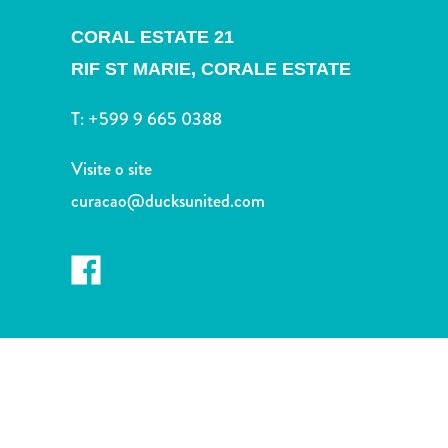
Terra
de
CORAL ESTATE 21
outros
RIF ST MARIE,
CORALE ESTATE
Esportes
e
T:
+599 9 665 0388
Golfe
Excursões
Visite o site
Locais
curacao@ducksunited.com
de
mergulho
e
snorkel
Museus
Natureza
e
Parques
Noite
e