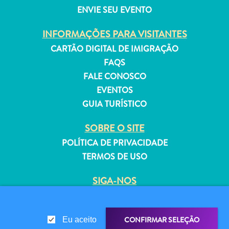
ENVIE SEU EVENTO
INFORMAÇÕES PARA VISITANTES
CARTÃO DIGITAL DE IMIGRAÇÃO
Aluguel
FAQS
de
FALE CONOSCO
Férias
EVENTOS
Apartamentos
GUIA TURÍSTICO
Hotéis
e
SOBRE O SITE
resorts
POLÍTICA DE PRIVACIDADE
Tudo
TERMOS DE USO
incluído
Planeje
SIGA-NOS
sua
visita
CONFIRMAR SELEÇÃO
Eu aceito
© 2026 Curaçao Tourist Board