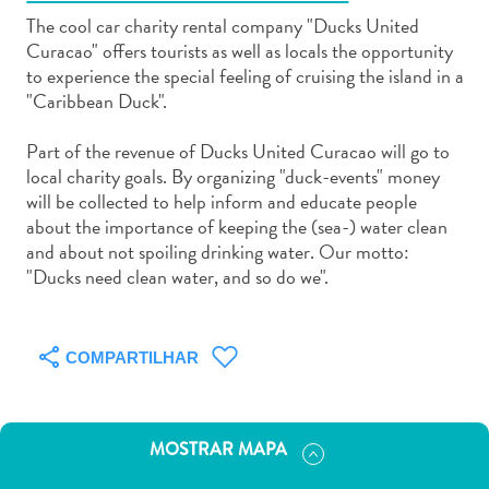
The cool car charity rental company "Ducks United
Curacao" offers tourists as well as locals the opportunity
to experience the special feeling of cruising the island in a
"Caribbean Duck".
Aluguel
Part of the revenue of Ducks United Curacao will go to
de
local charity goals. By organizing "duck-events" money
Carros
will be collected to help inform and educate people
about the importance of keeping the (sea-) water clean
Áreas
and about not spoiling drinking water. Our motto:
de
"Ducks need clean water, and so do we".
Compras
Arte
e
COMPARTILHAR
Cultura
Atividades
Aquáticas
Aventuras
MOSTRAR MAPA
em