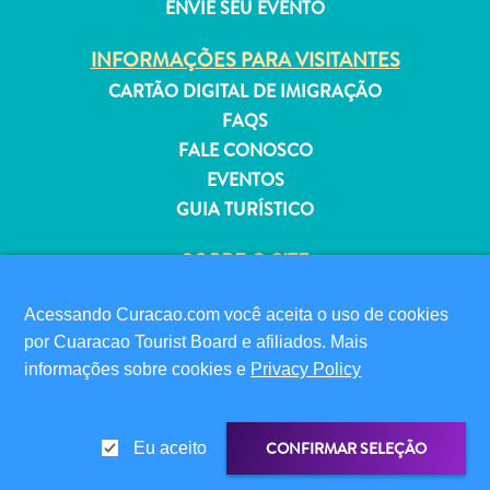
ENVIE SEU EVENTO
INFORMAÇÕES PARA VISITANTES
CARTÃO DIGITAL DE IMIGRAÇÃO
FAQS
Aluguel
FALE CONOSCO
de
EVENTOS
Férias
GUIA TURÍSTICO
Apartamentos
Hotéis
SOBRE O SITE
e
POLÍTICA DE PRIVACIDADE
resorts
Acessando Curacao.com você aceita o uso de cookies
TERMOS DE USO
Tudo
por Cuaracao Tourist Board e afiliados. Mais
incluído
SIGA-NOS
informações sobre cookies e
Privacy Policy
Planeje
sua
visita
CONFIRMAR SELEÇÃO
Eu aceito
© 2026 Curaçao Tourist Board