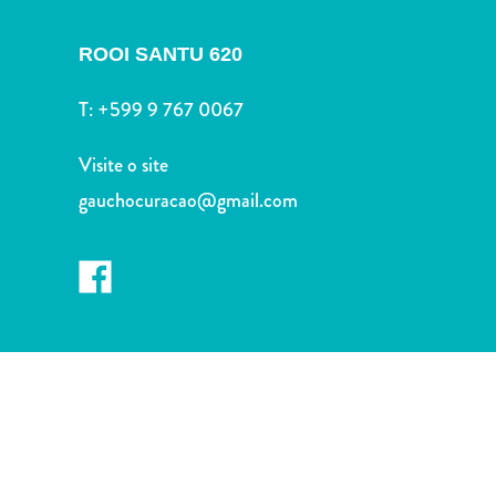
Terra
de
ROOI SANTU 620
outros
Esportes
T:
+599 9 767 0067
e
Golfe
Visite o site
Excursões
gauchocuracao@gmail.com
Locais
de
mergulho
e
snorkel
Museus
Natureza
e
Parques
Noite
e