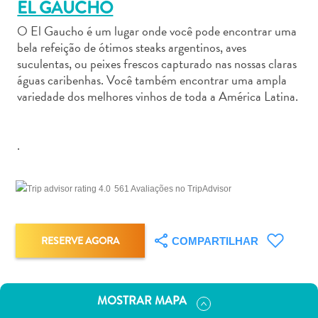
EL GAUCHO
O El Gaucho é um lugar onde você pode encontrar uma
bela refeição de ótimos steaks argentinos, aves
suculentas, ou peixes frescos capturado nas nossas claras
águas caribenhas. Você também encontrar uma ampla
Aluguel
variedade dos melhores vinhos de toda a América Latina.
de
Carros
.
Áreas
de
Compras
561 Avaliações no TripAdvisor
Arte
e
Cultura
RESERVE AGORA
COMPARTILHAR
Atividades
Aquáticas
Aventuras
MOSTRAR MAPA
em