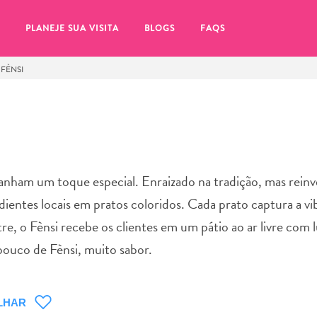
PLANEJE SUA VISITA
BLOGS
FAQS
FÈNSI
ganham um toque especial. Enraizado na tradição, mas rei
dientes locais em pratos coloridos. Cada prato captura a vi
, o Fènsi recebe os clientes em um pátio ao ar livre com 
pouco de Fènsi, muito sabor.
tifique-se de clicar no
LHAR