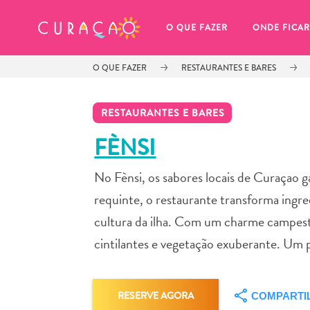
MEUS FAVORITOS
O QUE FAZER
ONDE FICAR
O QUE FAZER
RESTAURANTES E BARES
RESTAURANTES E BARES
FÈNSI
No Fènsi, os sabores locais de Curaçao 
Você ainda não salvou nenhum 
local favorito.
requinte, o restaurante transforma ingre
cultura da ilha. Com um charme campestre
cintilantes e vegetação exuberante. Um 
Sempre que você quiser salvar algo para mais tarde, cer
RESERVE AGORA
COMPARTI