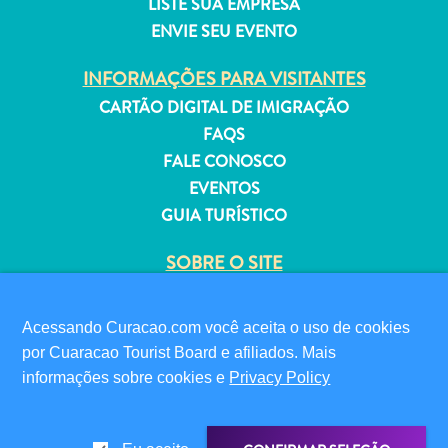
LISTE SUA EMPRESA
ENVIE SEU EVENTO
INFORMAÇÕES PARA VISITANTES
CARTÃO DIGITAL DE IMIGRAÇÃO
Aluguel
FAQS
de
FALE CONOSCO
Férias
EVENTOS
Apartamentos
GUIA TURÍSTICO
Hotéis
e
SOBRE O SITE
resorts
POLÍTICA DE PRIVACIDADE
Tudo
TERMOS DE USO
incluído
Acessando Curacao.com você aceita o uso de cookies
Planeje
por Cuaracao Tourist Board e afiliados. Mais
SIGA-NOS
sua
informações sobre cookies e
Privacy Policy
visita
© 2026 Curaçao Tourist Board