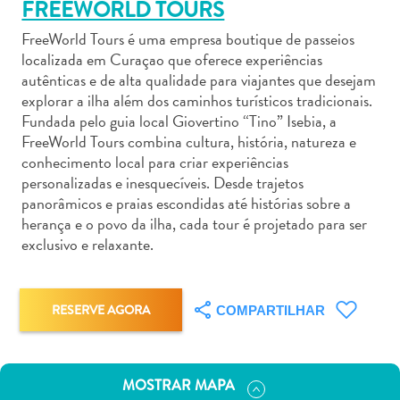
FREEWORLD TOURS
FreeWorld Tours é uma empresa boutique de passeios
localizada em Curaçao que oferece experiências
autênticas e de alta qualidade para viajantes que desejam
explorar a ilha além dos caminhos turísticos tradicionais.
Aluguel
Fundada pelo guia local Giovertino “Tino” Isebia, a
de
FreeWorld Tours combina cultura, história, natureza e
conhecimento local para criar experiências
Carros
personalizadas e inesquecíveis. Desde trajetos
Áreas
panorâmicos e praias escondidas até histórias sobre a
de
herança e o povo da ilha, cada tour é projetado para ser
Compras
exclusivo e relaxante.
Arte
e
Cultura
RESERVE AGORA
COMPARTILHAR
Atividades
Aquáticas
Aventuras
em
MOSTRAR MAPA