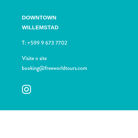
Terra
de
outros
DOWNTOWN
Esportes
WILLEMSTAD
e
Golfe
T:
+599 9 673 7702
Excursões
Locais
Visite o site
de
booking@freeworldtours.com
mergulho
e
snorkel
Museus
Natureza
e
Parques
Noite
e