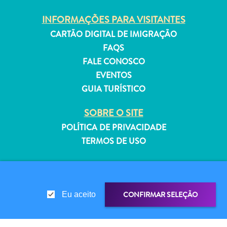
INFORMAÇÕES PARA VISITANTES
CARTÃO DIGITAL DE IMIGRAÇÃO
FAQS
Aluguel
FALE CONOSCO
de
EVENTOS
Férias
GUIA TURÍSTICO
Apartamentos
Hotéis
SOBRE O SITE
e
POLÍTICA DE PRIVACIDADE
resorts
TERMOS DE USO
Tudo
incluído
SIGA-NOS
Planeje
sua
CONFIRMAR SELEÇÃO
Eu aceito
visita
© 2026 Curaçao Tourist Board