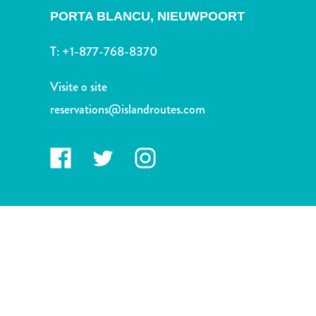
Terra
PORTA BLANCU,
NIEUWPOORT
de
outros
T:
+1-877-768-8370
Esportes
e
Visite o site
Golfe
reservations@islandroutes.com
Excursões
Locais
de
mergulho
e
snorkel
Museus
Natureza
e
Parques
Noite
e