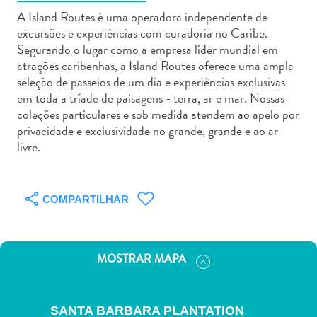
A Island Routes é uma operadora independente de
excursões e experiências com curadoria no Caribe.
Segurando o lugar como a empresa líder mundial em
atrações caribenhas, a Island Routes oferece uma ampla
seleção de passeios de um dia e experiências exclusivas
Aluguel
em toda a tríade de paisagens - terra, ar e mar. Nossas
de
coleções particulares e sob medida atendem ao apelo por
Carros
privacidade e exclusividade no grande, grande e ao ar
livre.
Áreas
de
Compras
Arte
COMPARTILHAR
e
Cultura
Atividades
MOSTRAR MAPA
Aquáticas
Aventuras
em
SANTA BARBARA PLANTATION