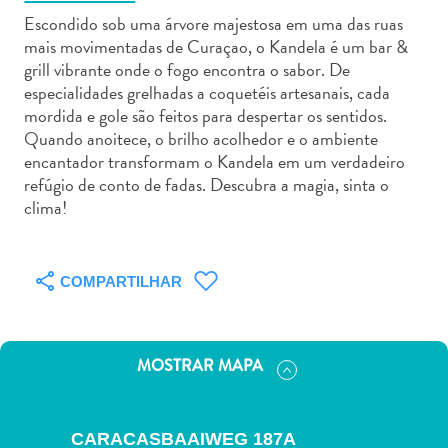
Escondido sob uma árvore majestosa em uma das ruas
mais movimentadas de Curaçao, o Kandela é um bar &
grill vibrante onde o fogo encontra o sabor. De
especialidades grelhadas a coquetéis artesanais, cada
mordida e gole são feitos para despertar os sentidos.
Aluguel
Quando anoitece, o brilho acolhedor e o ambiente
de
encantador transformam o Kandela em um verdadeiro
Carros
refúgio de conto de fadas. Descubra a magia, sinta o
clima!
Áreas
de
Compras
Arte
COMPARTILHAR
e
Cultura
Atividades
MOSTRAR MAPA
Aquáticas
Aventuras
em
CARACASBAAIWEG 187A