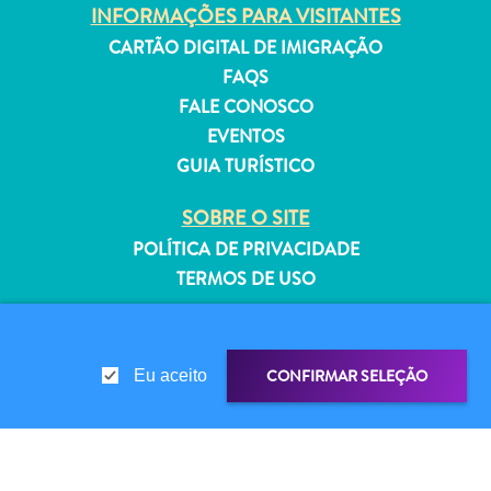
INFORMAÇÕES PARA VISITANTES
CARTÃO DIGITAL DE IMIGRAÇÃO
FAQS
FALE CONOSCO
Aluguel
EVENTOS
de
GUIA TURÍSTICO
Férias
Apartamentos
SOBRE O SITE
Hotéis
POLÍTICA DE PRIVACIDADE
e
TERMOS DE USO
resorts
Tudo
SIGA-NOS
incluído
Planeje
CONFIRMAR SELEÇÃO
Eu aceito
sua
© 2026 Curaçao Tourist Board
visita
COMPARTILHAR LINK
COMPARTILHE