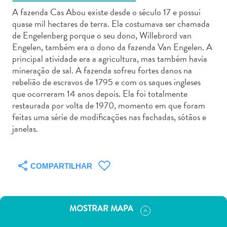
A fazenda Cas Abou existe desde o século 17 e possui
quase mil hectares de terra. Ela costumava ser chamada
de Engelenberg porque o seu dono, Willebrord van
Engelen, também era o dono da fazenda Van Engelen. A
principal atividade era a agricultura, mas também havia
Aluguel
mineração de sal. A fazenda sofreu fortes danos na
de
rebelião de escravos de 1795 e com os saques ingleses
Carros
que ocorreram 14 anos depois. Ela foi totalmente
restaurada por volta de 1970, momento em que foram
Áreas
feitas uma série de modificações nas fachadas, sótãos e
de
janelas.
Compras
Arte
e
COMPARTILHAR
Cultura
Atividades
Aquáticas
Aventuras
MOSTRAR MAPA
em