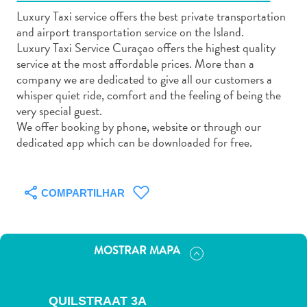
Luxury Taxi service offers the best private transportation
and airport transportation service on the Island.
Luxury Taxi Service Curaçao offers the highest quality
service at the most affordable prices. More than a
company we are dedicated to give all our customers a
Aluguel
whisper quiet ride, comfort and the feeling of being the
de
very special guest.
Carros
We offer booking by phone, website or through our
dedicated app which can be downloaded for free.
Áreas
de
Compras
Arte
COMPARTILHAR
e
Cultura
Atividades
MOSTRAR MAPA
Aquáticas
Aventuras
em
QUILSTRAAT 3A