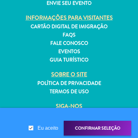
ENVIE SEU EVENTO
INFORMAÇÕES PARA VISITANTES
CARTÃO DIGITAL DE IMIGRAÇÃO
FAQS
Aluguel
FALE CONOSCO
de
EVENTOS
Férias
Apartamentos
GUIA TURÍSTICO
Hotéis
SOBRE O SITE
e
resorts
POLÍTICA DE PRIVACIDADE
Tudo
TERMOS DE USO
incluído
SIGA-NOS
Planeje
sua
visita
CONFIRMAR SELEÇÃO
Eu aceito
© 2026 Curaçao Tourist Board