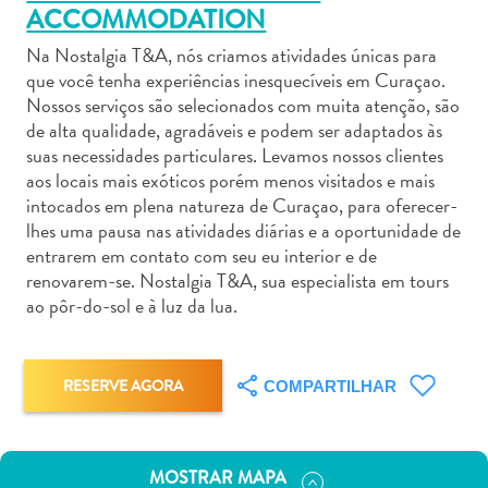
ACCOMMODATION
Na Nostalgia T&A, nós criamos atividades únicas para
que você tenha experiências inesquecíveis em Curaçao.
Nossos serviços são selecionados com muita atenção, são
de alta qualidade, agradáveis e podem ser adaptados às
Aluguel
suas necessidades particulares. Levamos nossos clientes
de
aos locais mais exóticos porém menos visitados e mais
Carros
intocados em plena natureza de Curaçao, para oferecer-
Áreas
lhes uma pausa nas atividades diárias e a oportunidade de
de
entrarem em contato com seu eu interior e de
renovarem-se. Nostalgia T&A, sua especialista em tours
Compras
ao pôr-do-sol e à luz da lua.
Arte
e
Cultura
RESERVE AGORA
Atividades
COMPARTILHAR
Aquáticas
Aventuras
em
MOSTRAR MAPA