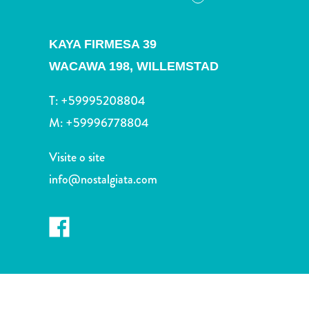
Terra
de
outros
KAYA FIRMESA 39
Esportes
WACAWA 198,
WILLEMSTAD
e
Golfe
T:
+59995208804
Excursões
M:
+59996778804
Locais
de
Visite o site
mergulho
e
info@nostalgiata.com
snorkel
Museus
Natureza
e
Parques
Noite
e