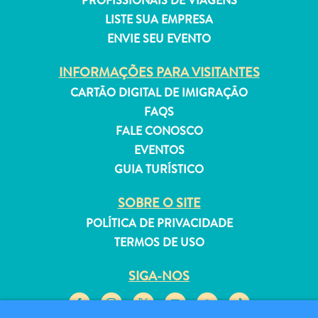
PROFISSIONAIS DE VIAGENS
LISTE SUA EMPRESA
ENVIE SEU EVENTO
INFORMAÇÕES PARA VISITANTES
Aluguel
CARTÃO DIGITAL DE IMIGRAÇÃO
de
FAQS
Férias
FALE CONOSCO
Apartamentos
EVENTOS
Hotéis
GUIA TURÍSTICO
e
resorts
SOBRE O SITE
Tudo
POLÍTICA DE PRIVACIDADE
incluído
TERMOS DE USO
Planeje
sua
SIGA-NOS
visita