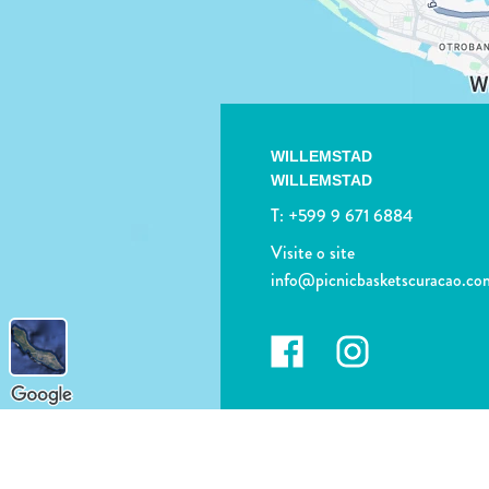
WILLEMSTAD
WILLEMSTAD
T:
+599 9 671 6884
Visite o site
info@picnicbasketscuracao.co