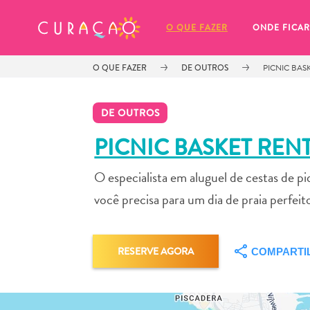
MEUS FAVORITOS
O QUE FAZER
ONDE FICAR
O QUE FAZER
DE OUTROS
PICNIC BAS
DE OUTROS
PICNIC BASKET REN
O especialista em aluguel de cestas de 
Você ainda não salvou nenhum 
local favorito.
você precisa para um dia de praia perfei
RESERVE AGORA
COMPARTI
Sempre que você quiser salvar algo para mais tarde, cer