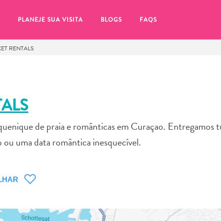
PLANEJE SUA VISITA
BLOGS
FAQS
KET RENTALS
TALS
piquenique de praia e românticas em Curaçao. Entregamos 
to ou uma data romântica inesquecível.
LHAR
tifique-se de clicar no