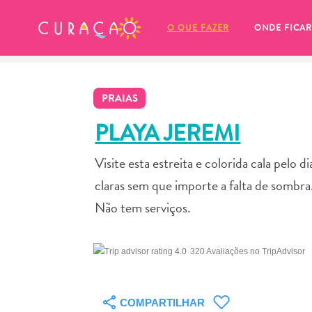
MEUS FAVORITOS
O QUE FAZER
ONDE FICAR
PRAIAS
PLAYA JEREMI
Visite esta estreita e colorida cala pelo 
Você ainda não salvou nenhum 
claras sem que importe a falta de sombra
local favorito.
Não tem serviços.
320 Avaliações no TripAdvisor
Sempre que você quiser salvar algo para mais tarde, cer
COMPARTILHAR