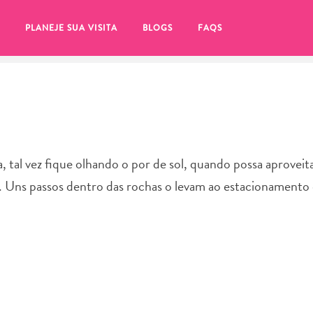
PLANEJE SUA VISITA
BLOGS
FAQS
dia, tal vez fique olhando o por de sol, quando possa aproveit
. Uns passos dentro das rochas o levam ao estacionamento e
tifique-se de clicar no