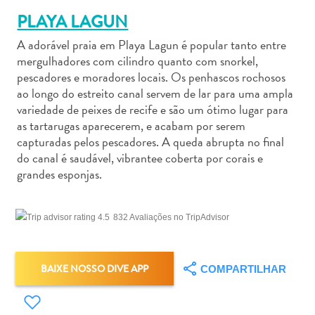
PLAYA LAGUN
A adorável praia em Playa Lagun é popular tanto entre
mergulhadores com cilindro quanto com snorkel,
pescadores e moradores locais. Os penhascos rochosos
ao longo do estreito canal servem de lar para uma ampla
Aluguel
variedade de peixes de recife e são um ótimo lugar para
de
as tartarugas aparecerem, e acabam por serem
Carros
capturadas pelos pescadores. A queda abrupta no final
Áreas
do canal é saudável, vibrantee coberta por corais e
de
grandes esponjas.
Compras
Arte
e
832 Avaliações no TripAdvisor
Cultura
Atividades
Aquáticas
BAIXE NOSSO DIVE APP
COMPARTILHAR
Aventuras
em