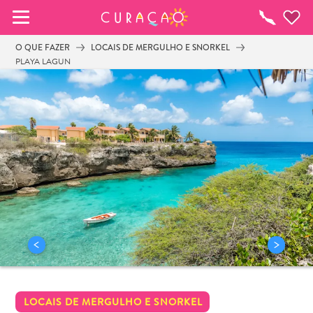
MEUS FAVORITOS
O
que
O QUE FAZER
LOCAIS DE MERGULHO E SNORKEL
fazer
PLAYA LAGUN
Você ainda não salvou nenhum local 
favorito.
Sempre que você quiser salvar algo para mais tarde, 
certifique-se de clicar no  
LOCAIS DE MERGULHO E SNORKEL