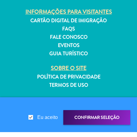
INFORMAÇÕES PARA VISITANTES
CARTÃO DIGITAL DE IMIGRAÇÃO
FAQS
Aluguel
FALE CONOSCO
de
EVENTOS
Férias
GUIA TURÍSTICO
Apartamentos
Hotéis
SOBRE O SITE
e
POLÍTICA DE PRIVACIDADE
resorts
TERMOS DE USO
Tudo
incluído
SIGA-NOS
Planeje
sua
CONFIRMAR SELEÇÃO
Eu aceito
visita
© 2026 Curaçao Tourist Board