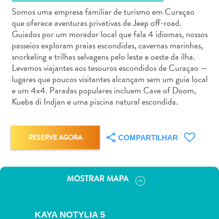
Somos uma empresa familiar de turismo em Curaçao
que oferece aventuras privativas de Jeep off-road.
Guiados por um morador local que fala 4 idiomas, nossos
passeios exploram praias escondidas, cavernas marinhas,
snorkeling e trilhas selvagens pelo leste e oeste da ilha.
Aluguel
Levamos viajantes aos tesouros escondidos de Curaçao —
de
lugares que poucos visitantes alcançam sem um guia local
Carros
e um 4x4. Paradas populares incluem Cave of Doom,
Kueba di Indjan e uma piscina natural escondida.
Áreas
de
Compras
Arte
RESERVE AGORA
COMPARTILHAR
e
Cultura
Atividades
MOSTRAR MAPA
Aquáticas
Aventuras
em
KAYA NOTYLIA 5