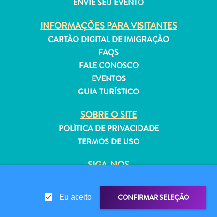
ENVIE SEU EVENTO
INFORMAÇÕES PARA VISITANTES
CARTÃO DIGITAL DE IMIGRAÇÃO
FAQS
Aluguel
FALE CONOSCO
de
EVENTOS
Férias
GUIA TURÍSTICO
Apartamentos
Hotéis
SOBRE O SITE
e
POLÍTICA DE PRIVACIDADE
resorts
TERMOS DE USO
Tudo
incluído
SIGA-NOS
Planeje
sua
visita
CONFIRMAR SELEÇÃO
Eu aceito
© 2026 Curaçao Tourist Board