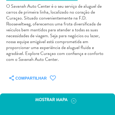
O Savanah Auto Center é o seu serviço de aluguel de
carros de primeira linha, localizado no coração de
Curaçao. Situado convenientemente na F.D.
Rooseveltweg, oferecemos uma frota diversificada de
veículos bem mantidos para atender a todas as suas
Aluguel
necessidades de viagem. Seja para negócios ou lazer,
de
nossa equipe amigável está comprometida em
Carros
proporcionar uma experiência de aluguel fluida e
agradável. Explore Curaçao com confiança e conforto
Áreas
com o Savanah Auto Center.
de
Compras
Arte
e
COMPARTILHAR
Cultura
Atividades
Aquáticas
MOSTRAR MAPA
Aventuras
em