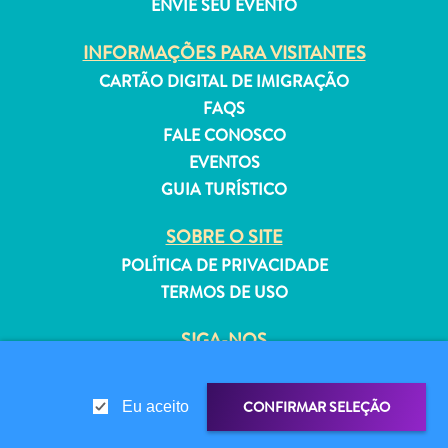
ENVIE SEU EVENTO
INFORMAÇÕES PARA VISITANTES
CARTÃO DIGITAL DE IMIGRAÇÃO
FAQS
Aluguel
FALE CONOSCO
de
EVENTOS
Férias
GUIA TURÍSTICO
Apartamentos
Hotéis
SOBRE O SITE
e
POLÍTICA DE PRIVACIDADE
resorts
TERMOS DE USO
Tudo
incluído
SIGA-NOS
Planeje
sua
visita
CONFIRMAR SELEÇÃO
Eu aceito
© 2026 Curaçao Tourist Board