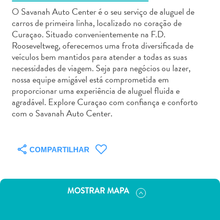
O Savanah Auto Center é o seu serviço de aluguel de
carros de primeira linha, localizado no coração de
Curaçao. Situado convenientemente na F.D.
Rooseveltweg, oferecemos uma frota diversificada de
veículos bem mantidos para atender a todas as suas
Aluguel
necessidades de viagem. Seja para negócios ou lazer,
de
nossa equipe amigável está comprometida em
Carros
proporcionar uma experiência de aluguel fluida e
agradável. Explore Curaçao com confiança e conforto
Áreas
com o Savanah Auto Center.
de
Compras
Arte
e
COMPARTILHAR
Cultura
Atividades
Aquáticas
MOSTRAR MAPA
Aventuras
em