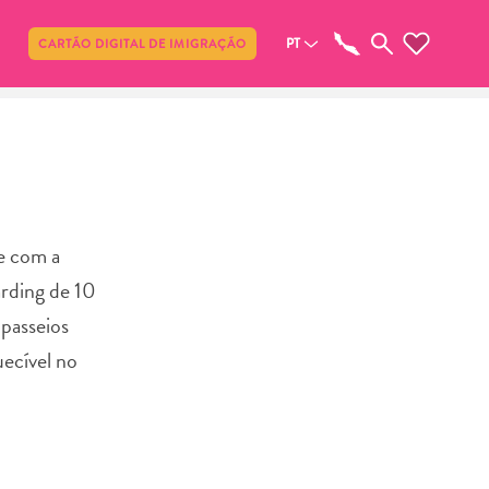
Compartilhar
PT
CARTÃO DIGITAL DE IMIGRAÇÃO
e com a
rding de 10
 passeios
uecível no