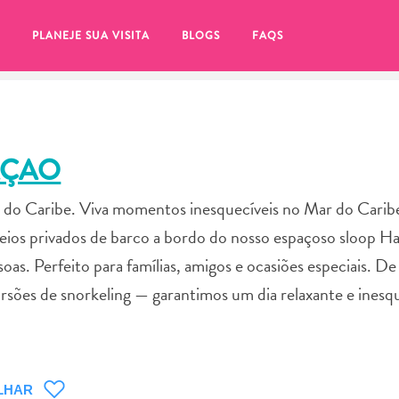
PLANEJE SUA VISITA
BLOGS
FAQS
AÇAO
r do Caribe. Viva momentos inesquecíveis no Mar do Carib
os privados de barco a bordo do nosso espaçoso sloop Ha
as. Perfeito para famílias, amigos e ocasiões especiais. De
cursões de snorkeling — garantimos um dia relaxante e inesq
tifique-se de clicar no
LHAR