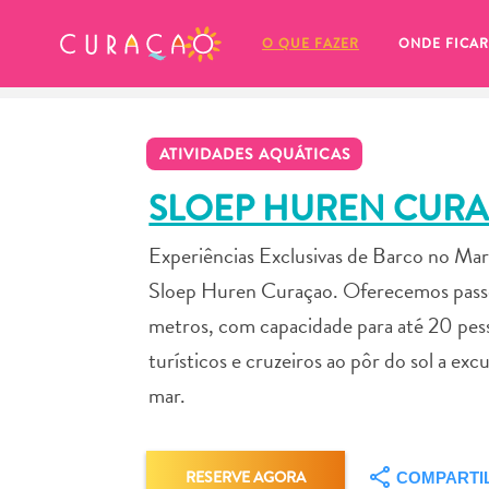
MEUS FAVORITOS
O QUE FAZER
ONDE FICAR
ATIVIDADES AQUÁTICAS
SLOEP HUREN CUR
Experiências Exclusivas de Barco no Ma
Você ainda não salvou nenhum 
Sloep Huren Curaçao. Oferecemos passei
local favorito.
metros, com capacidade para até 20 pesso
turísticos e cruzeiros ao pôr do sol a ex
mar.
Sempre que você quiser salvar algo para mais tarde, cer
RESERVE AGORA
COMPARTI