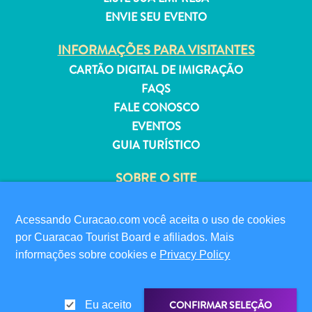
ENVIE SEU EVENTO
INFORMAÇÕES PARA VISITANTES
CARTÃO DIGITAL DE IMIGRAÇÃO
Aluguel
FAQS
de
FALE CONOSCO
Férias
EVENTOS
Apartamentos
GUIA TURÍSTICO
Hotéis
e
SOBRE O SITE
resorts
POLÍTICA DE PRIVACIDADE
Tudo
TERMOS DE USO
Acessando Curacao.com você aceita o uso de cookies
incluído
por Cuaracao Tourist Board e afiliados. Mais
Planeje
SIGA-NOS
informações sobre cookies e
Privacy Policy
sua
visita
CONFIRMAR SELEÇÃO
Eu aceito
© 2026 Curaçao Tourist Board