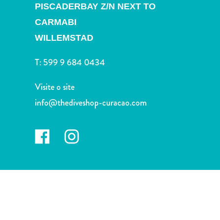
Terra
PISCADERBAY Z/N NEXT TO
de
CARMABI
outros
WILLEMSTAD
Esportes
e
T:
599 9 684 0434
Golfe
Excursões
Visite o site
Locais
info@thediveshop-curacao.com
de
mergulho
e
snorkel
Museus
Natureza
e
Parques
Noite
e