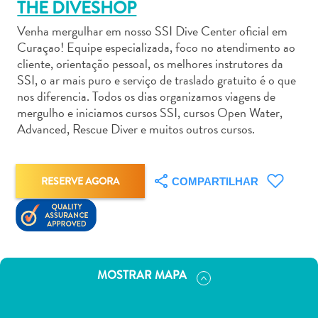
THE DIVESHOP
Venha mergulhar em nosso SSI Dive Center oficial em
Curaçao! Equipe especializada, foco no atendimento ao
cliente, orientação pessoal, os melhores instrutores da
SSI, o ar mais puro e serviço de traslado gratuito é o que
Aluguel
nos diferencia. Todos os dias organizamos viagens de
de
mergulho e iniciamos cursos SSI, cursos Open Water,
Advanced, Rescue Diver e muitos outros cursos.
Carros
Áreas
de
Compras
RESERVE AGORA
COMPARTILHAR
Arte
e
Cultura
Atividades
Aquáticas
MOSTRAR MAPA
Aventuras
em