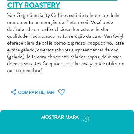
CITY ROASTERY
Van Gogh Speciality Coffees está situado em um belo
monumento no coração de Pietermaai. Você pode
desfrutar de um café delicioso, honesto e de alta
qualidade. Tudo assado na torrefação da casa. Van Gogh
Aluguel
oferece além de cafés como Espresso, cappuccino, latte
de
e café gelado, diversos sabores surpreendentes de chá
Carros
(gelado), leite com chocolate, saladas, sopas, deliciosos
Áreas
doces e sorvetes. Se quiser ter take-away, pode utilizar o
de
nosso drive thru!
Compras
Arte
e
COMPARTILHAR
Cultura
Atividades
Aquáticas
MOSTRAR MAPA
Aventuras
em