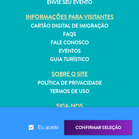
ENVIE SEU EVENTO
INFORMAÇÕES PARA VISITANTES
CARTÃO DIGITAL DE IMIGRAÇÃO
FAQS
Aluguel
FALE CONOSCO
de
EVENTOS
Férias
GUIA TURÍSTICO
Apartamentos
Hotéis
SOBRE O SITE
e
POLÍTICA DE PRIVACIDADE
resorts
Tudo
TERMOS DE USO
incluído
SIGA-NOS
Planeje
sua
visita
CONFIRMAR SELEÇÃO
Eu aceito
© 2026 Curaçao Tourist Board