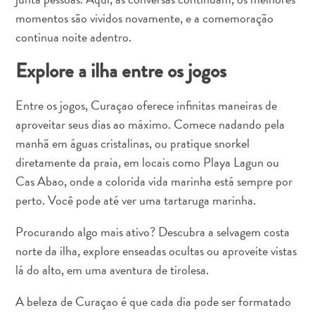
e
momentos são vividos novamente, e a comemoração
Conferências
continua noite adentro.
Viajar
para
Explore a ilha entre os jogos
Curaçao
Como
Entre os jogos, Curaçao oferece infinitas maneiras de
se
aproveitar seus dias ao máximo. Comece nadando pela
locomover
manhã em águas cristalinas, ou pratique snorkel
Cultura
diretamente da praia, em locais como Playa Lagun ou
da
Cas Abao, onde a colorida vida marinha está sempre por
ilha
Imagens
perto. Você pode até ver uma tartaruga marinha.
The
Procurando algo mais ativo? Descubra a selvagem costa
Blue
norte da ilha, explore enseadas ocultas ou aproveite vistas
Wave
Blogs
lá do alto, em uma aventura de tirolesa.
Mais
A beleza de Curaçao é que cada dia pode ser formatado
recentes