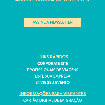
Curaçao
é
conhecida?
✕
LINKS RÁPIDOS
CORPORATE SITE
O
PROFISSIONAIS DE VIAGENS
artista
LISTE SUA EMPRESA
em
ENVIE SEU EVENTO
você:
descubra
INFORMAÇÕES PARA VISITANTES
seu
CARTÃO DIGITAL DE IMIGRAÇÃO
amor