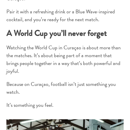
Dos
hotéis
Pair it with a refreshing drink or a Blue Wave-inspired
Boho
cocktail, and you’re ready for the next match.
aos
A World Cup you’ll never forget
restaurantes
cheios
de
Watching the World Cup in Curaçao is about more than
arte:
the matches. It’s about being part of a moment that
meu
brings people together in a way that’s both powerful and
guia
joyful.
criativo
de
Because on Curaçao, football isn’t just something you
Curaçao
watch.
It’s something you feel.