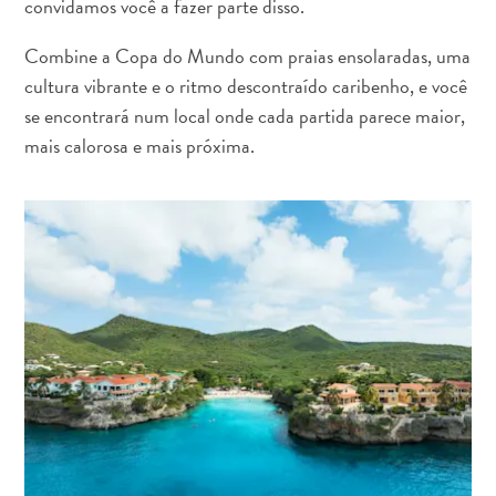
convidamos você a fazer parte disso.
Terra
de
Combine a Copa do Mundo com praias ensolaradas, uma
outros
cultura vibrante e o ritmo descontraído caribenho, e você
Esportes
se encontrará num local onde cada partida parece maior,
e
mais calorosa e mais próxima.
Golfe
Excursões
Locais
de
mergulho
e
snorkel
Museus
Natureza
e
Parques
Noite
e