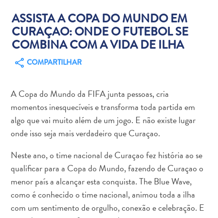
ASSISTA A COPA DO MUNDO EM
CURAÇAO: ONDE O FUTEBOL SE
COMBINA COM A VIDA DE ILHA
COMPARTILHAR
Aluguel
de
Carros
A Copa do Mundo da FIFA junta pessoas, cria
Áreas
momentos inesquecíveis e transforma toda partida em
de
algo que vai muito além de um jogo. E não existe lugar
Compras
onde isso seja mais verdadeiro que Curaçao.
Arte
e
Neste ano, o time nacional de Curaçao fez história ao se
Cultura
qualificar para a Copa do Mundo, fazendo de Curaçao o
Atividades
menor país a alcançar esta conquista. The Blue Wave,
Aquáticas
como é conhecido o time nacional, animou toda a ilha
Aventuras
com um sentimento de orgulho, conexão e celebração. E
em