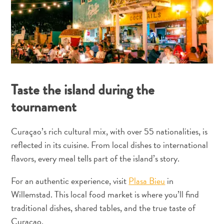
&
gastronomia
Familiar
Mergulho
Planeje
sua
viagem
Taste the island during the
The
tournament
Blue
Wave
Curaçao’s rich cultural mix, with over 55 nationalities, is
reflected in its cuisine. From local dishes to international
flavors, every meal tells part of the island’s story.
For an authentic experience, visit
Plasa Bieu
in
Willemstad. This local food market is where you’ll find
traditional dishes, shared tables, and the true taste of
Curaçao.