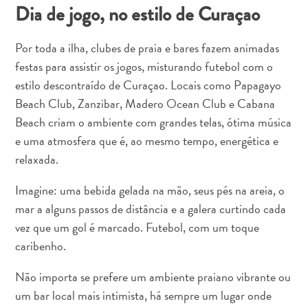
Dia de jogo, no estilo de Curaçao
Por toda a ilha, clubes de praia e bares fazem animadas
festas para assistir os jogos, misturando futebol com o
Aluguel
estilo descontraído de Curaçao. Locais como Papagayo
de
Beach Club, Zanzibar, Madero Ocean Club e Cabana
Férias
Beach criam o ambiente com grandes telas, ótima música
Apartamentos
e uma atmosfera que é, ao mesmo tempo, energética e
Hotéis
relaxada.
e
resorts
Imagine: uma bebida gelada na mão, seus pés na areia, o
Tudo
mar a alguns passos de distância e a galera curtindo cada
incluído
vez que um gol é marcado. Futebol, com um toque
Planeje
caribenho.
sua
visita
Não importa se prefere um ambiente praiano vibrante ou
um bar local mais intimista, há sempre um lugar onde