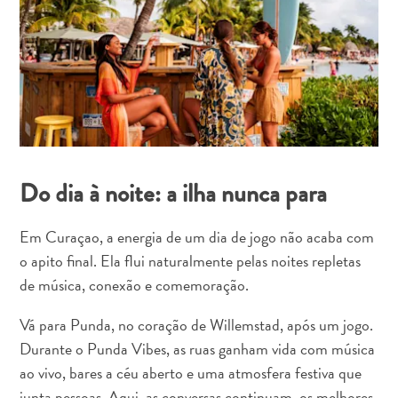
Requisitos
de
viagem
Por
que
Curaçao?
Cruzeiro
Em
Curaçao
Do dia à noite: a ilha nunca para
Aplicativos
de
Em Curaçao, a energia de um dia de jogo não acaba com
viagem
o apito final. Ela flui naturalmente pelas noites repletas
Itinerários
de música, conexão e comemoração.
Eventos
Romance
Vá para Punda, no coração de Willemstad, após um jogo.
e
Durante o Punda Vibes, as ruas ganham vida com música
Casamentos
ao vivo, bares a céu aberto e uma atmosfera festiva que
Reuniões
junta pessoas. Aqui, as conversas continuam, os melhores