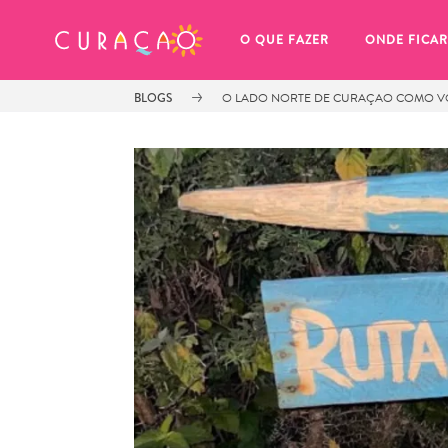
MEUS FAVORITOS
O QUE FAZER
ONDE FICAR
BLOGS
O LADO NORTE DE CURAÇAO COMO VO
Você ainda não salvou nenhum 
local favorito.
Sempre que você quiser salvar algo para mais tarde, cer