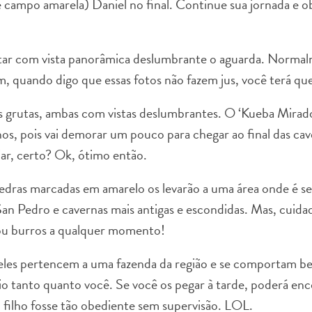
 campo amarela) Daniel no final. Continue sua jornada e o
tar com vista panorâmica deslumbrante o aguarda. Norma
, quando digo que essas fotos não fazem jus, você terá que
 grutas, ambas com vistas deslumbrantes. O ‘Kueba Mirador
hos, pois vai demorar um pouco para chegar ao final das ca
ar, certo? Ok, ótimo então.
pedras marcadas em amarelo os levarão a uma área onde é s
 San Pedro e cavernas mais antigas e escondidas. Mas, cuida
 ou burros a qualquer momento!
eles pertencem a uma fazenda da região e se comportam 
rio tanto quanto você. Se você os pegar à tarde, poderá en
u filho fosse tão obediente sem supervisão. LOL.