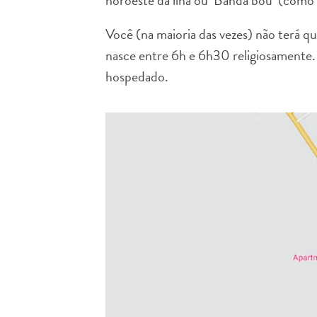
noroeste da ilha ou ‘Banda’bou’ (como
Você (na maioria das vezes) não terá q
nasce entre 6h e 6h30 religiosamente.
hospedado.