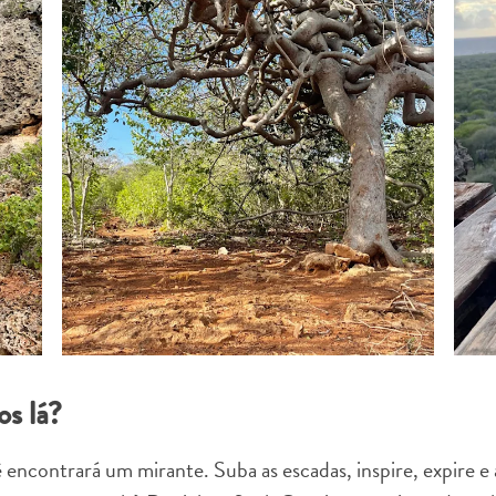
X
COPIE LINK
EMAIL
COPIE LINK
os lá?
encontrará um mirante. Suba as escadas, inspire, expire e a