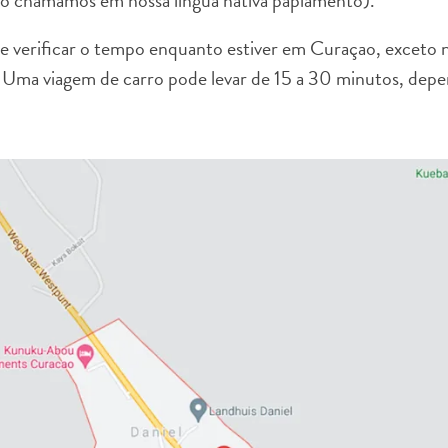
 o chamamos em nossa língua nativa papiamento).
ue verificar o tempo enquanto estiver em Curaçao, exceto n
 Uma viagem de carro pode levar de 15 a 30 minutos, dep