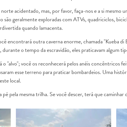
norte acidentado, mas, por favor, faça-nos e a si mesmo u
ro são geralmente exploradas com ATVs, quadriciclos, bici
rdivertida quando lamacenta.
ocê encontrará outra caverna enorme, chamada "Kueba di B
durante o tempo da escravidão, eles praticavam algum tipo 
á o "alvo"; você os reconhecerá pelos anéis concêntricos f
usaram esse terreno para praticar bombardeios. Uma história
ste local.
a pé pela mesma trilha. Se você descer, terá que caminhar de