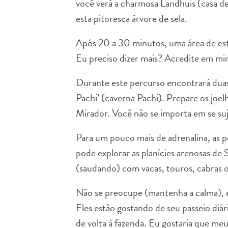
você verá a charmosa Landhuis (casa de
esta pitoresca árvore de sela.
Após 20 a 30 minutos, uma área de es
Eu preciso dizer mais? Acredite em mim
Durante este percurso encontrará duas
Pachi’ (caverna Pachi). Prepare os joel
Mirador. Você não se importa em se suj
Para um pouco mais de adrenalina, as 
pode explorar as planícies arenosas de
(saudando) com vacas, touros, cabras
Não se preocupe (mantenha a calma), 
Eles estão gostando de seu passeio diá
de volta à fazenda. Eu gostaria que me