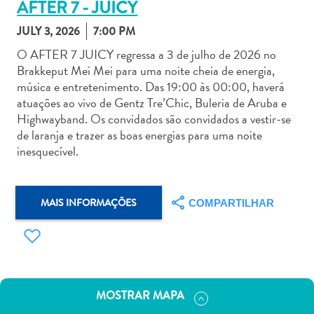
AFTER 7 - JUICY
JULY 3, 2026
7:00 PM
O AFTER 7 JUICY regressa a 3 de julho de 2026 no
Brakkeput Mei Mei para uma noite cheia de energia,
música e entretenimento. Das 19:00 às 00:00, haverá
Aluguel
atuações ao vivo de Gentz Tre’Chic, Buleria de Aruba e
de
Highwayband. Os convidados são convidados a vestir-se
Carros
de laranja e trazer as boas energias para uma noite
Áreas
inesquecível.
de
Compras
Arte
MAIS INFORMAÇÕES
COMPARTILHAR
e
Cultura
Atividades
Aquáticas
Aventuras
MOSTRAR MAPA
em