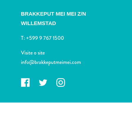
Terra
de
BRAKKEPUT MEI MEI Z/N
outros
WILLEMSTAD
Esportes
e
T:
+599 9 767 1500
Golfe
Excursões
Visite o site
Locais
de
info@brakkeputmeimei.com
mergulho
e
snorkel
Museus
Natureza
e
Parques
Noite
e