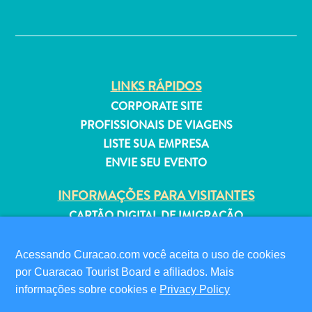
Estar
✕
Onde
ficar
LINKS RÁPIDOS
CORPORATE SITE
PROFISSIONAIS DE VIAGENS
LISTE SUA EMPRESA
ENVIE SEU EVENTO
INFORMAÇÕES PARA VISITANTES
CARTÃO DIGITAL DE IMIGRAÇÃO
FAQS
FALE CONOSCO
Acessando Curacao.com você aceita o uso de cookies
EVENTOS
por Cuaracao Tourist Board e afiliados. Mais
GUIA TURÍSTICO
informações sobre cookies e
Privacy Policy