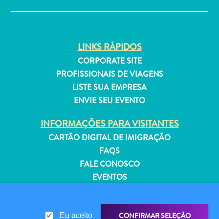
Estar
Onde
ficar
LINKS RÁPIDOS
CORPORATE SITE
PROFISSIONAIS DE VIAGENS
LISTE SUA EMPRESA
ENVIE SEU EVENTO
INFORMAÇÕES PARA VISITANTES
CARTÃO DIGITAL DE IMIGRAÇÃO
FAQS
FALE CONOSCO
EVENTOS
GUIA TURÍSTICO
SOBRE O SITE
CONFIRMAR SELEÇÃO
Eu aceito