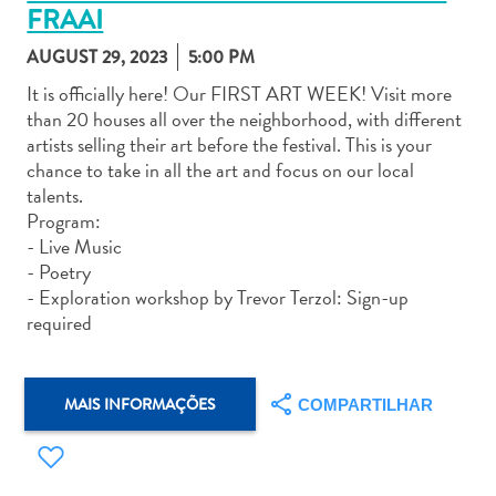
FRAAI
AUGUST 29, 2023
5:00 PM
It is officially here! Our FIRST ART WEEK! Visit more
than 20 houses all over the neighborhood, with different
artists selling their art before the festival. This is your
Aluguel
chance to take in all the art and focus on our local
de
talents.
Carros
Program:
Áreas
- Live Music
de
- Poetry
Compras
- Exploration workshop by Trevor Terzol: Sign-up
Arte
required
e
Cultura
Atividades
MAIS INFORMAÇÕES
COMPARTILHAR
Aquáticas
Aventuras
em