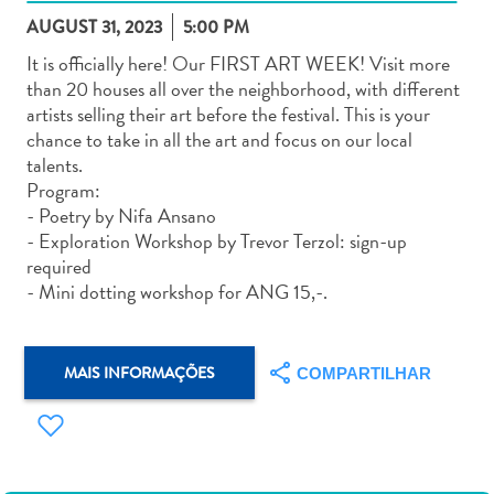
AUGUST 31, 2023
5:00 PM
It is officially here! Our FIRST ART WEEK! Visit more
than 20 houses all over the neighborhood, with different
artists selling their art before the festival. This is your
chance to take in all the art and focus on our local
Aluguel
talents.
de
Program:
Carros
- Poetry by Nifa Ansano
Áreas
- Exploration Workshop by Trevor Terzol: sign-up
de
required
Compras
- Mini dotting workshop for ANG 15,-.
Arte
e
Cultura
MAIS INFORMAÇÕES
COMPARTILHAR
Atividades
Aquáticas
Aventuras
em