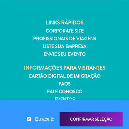
Estar
Onde
ficar
LINKS RÁPIDOS
CORPORATE SITE
PROFISSIONAIS DE VIAGENS
LISTE SUA EMPRESA
ENVIE SEU EVENTO
INFORMAÇÕES PARA VISITANTES
CARTÃO DIGITAL DE IMIGRAÇÃO
FAQS
FALE CONOSCO
EVENTOS
GUIA TURÍSTICO
CONFIRMAR SELEÇÃO
Eu aceito
SOBRE O SITE