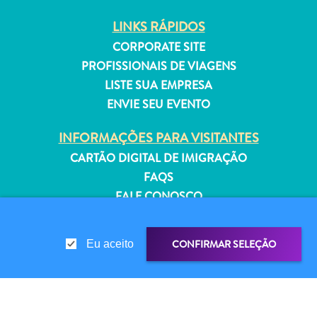
Estar
LINKS RÁPIDOS
Onde
ficar
CORPORATE SITE
PROFISSIONAIS DE VIAGENS
LISTE SUA EMPRESA
ENVIE SEU EVENTO
INFORMAÇÕES PARA VISITANTES
CARTÃO DIGITAL DE IMIGRAÇÃO
FAQS
FALE CONOSCO
EVENTOS
GUIA TURÍSTICO
CONFIRMAR SELEÇÃO
Eu aceito
SOBRE O SITE
POLÍTICA DE PRIVACIDADE
TERMOS DE USO
COMPARTILHAR LINK
COMPARTILHE