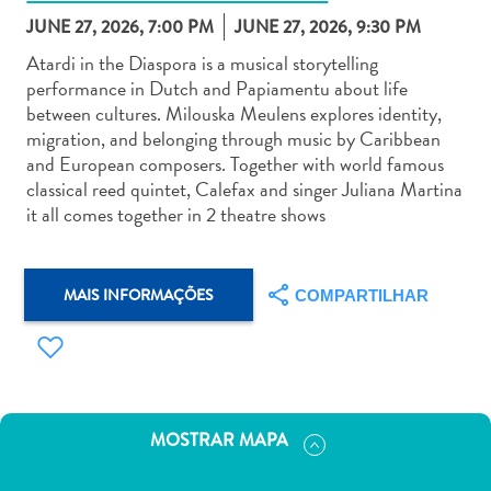
JUNE 27, 2026, 7:00 PM
JUNE 27, 2026, 9:30 PM
Atardi in the Diaspora is a musical storytelling
performance in Dutch and Papiamentu about life
between cultures. Milouska Meulens explores identity,
migration, and belonging through music by Caribbean
Aluguel
and European composers. Together with world famous
de
classical reed quintet, Calefax and singer Juliana Martina
Carros
it all comes together in 2 theatre shows
Áreas
de
Compras
MAIS INFORMAÇÕES
COMPARTILHAR
Arte
e
Cultura
Atividades
Aquáticas
MOSTRAR MAPA
Aventuras
em