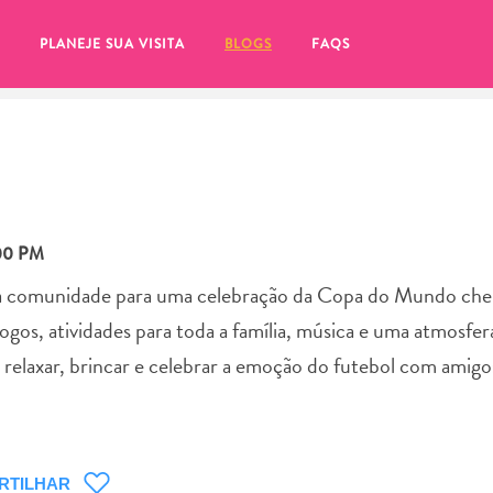
PLANEJE SUA VISITA
BLOGS
FAQS
:00 PM
a comunidade para uma celebração da Copa do Mundo che
jogos, atividades para toda a família, música e uma atmosfe
 relaxar, brincar e celebrar a emoção do futebol com amigos
tifique-se de clicar no
RTILHAR