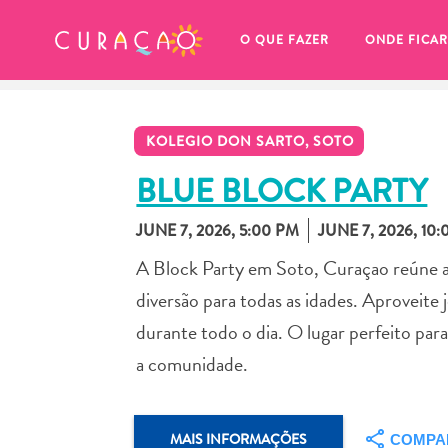
MEUS FAVORITOS
O QUE FAZER
ONDE FICAR
KOLEGIO DON SARTO, SOTO
BLUE BLOCK PARTY
JUNE 7, 2026, 5:00 PM
JUNE 7, 2026, 10
Você ainda não salvou nenhum 
A Block Party em Soto, Curaçao reúne 
local favorito.
diversão para todas as idades. Aproveite 
durante todo o dia. O lugar perfeito para
a comunidade.
Sempre que você quiser salvar algo para mais tarde, cer
MAIS INFORMAÇÕES
COMPA