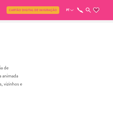
Compartilhar
PT
CARTÃO DIGITAL DE IMIGRAÇÃO
ia de
ra animada
, vizinhos e