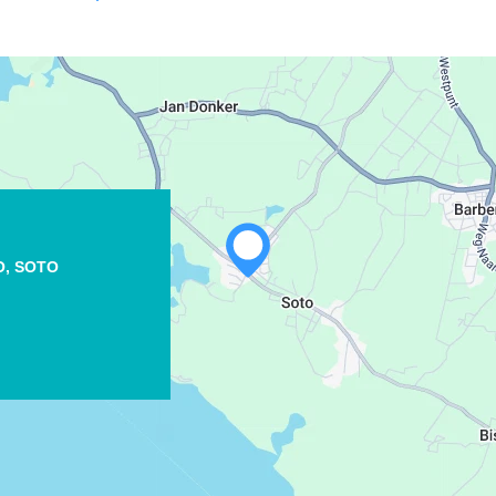
WHATSAPP
O,
SOTO
FACEBOOK
X
COPIE LINK
EMAIL
COPIE LINK