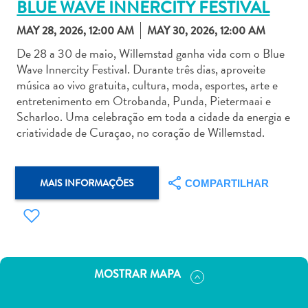
BLUE WAVE INNERCITY FESTIVAL
MAY 28, 2026, 12:00 AM
MAY 30, 2026, 12:00 AM
De 28 a 30 de maio, Willemstad ganha vida com o Blue
Wave Innercity Festival. Durante três dias, aproveite
música ao vivo gratuita, cultura, moda, esportes, arte e
Aluguel
entretenimento em Otrobanda, Punda, Pietermaai e
de
Scharloo. Uma celebração em toda a cidade da energia e
Carros
criatividade de Curaçao, no coração de Willemstad.
Áreas
de
Compras
MAIS INFORMAÇÕES
COMPARTILHAR
Arte
e
Cultura
Atividades
Aquáticas
MOSTRAR MAPA
Aventuras
em