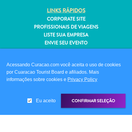
Estar
LINKS RÁPIDOS
Onde
ficar
CORPORATE SITE
PROFISSIONAIS DE VIAGENS
LISTE SUA EMPRESA
ENVIE SEU EVENTO
INFORMAÇÕES PARA VISITANTES
CARTÃO DIGITAL DE IMIGRAÇÃO
Acessando Curacao.com você aceita o uso de cookies
por Cuaracao Tourist Board e afiliados. Mais
FAQS
informações sobre cookies e
Privacy Policy
FALE CONOSCO
EVENTOS
GUIA TURÍSTICO
CONFIRMAR SELEÇÃO
Eu aceito
SOBRE O SITE
POLÍTICA DE PRIVACIDADE
TERMOS DE USO
COMPARTILHAR LINK
COMPARTILHE