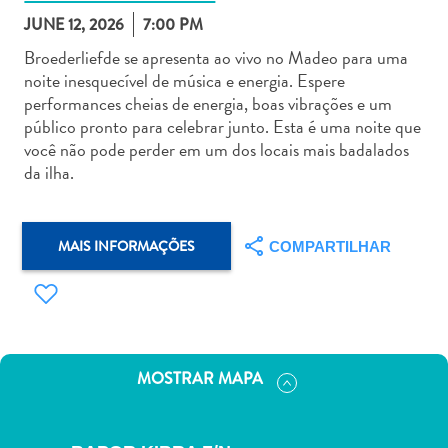
JUNE 12, 2026
7:00 PM
Broederliefde se apresenta ao vivo no Madeo para uma
noite inesquecível de música e energia. Espere
performances cheias de energia, boas vibrações e um
público pronto para celebrar junto. Esta é uma noite que
Aluguel
você não pode perder em um dos locais mais badalados
de
da ilha.
Carros
Áreas
de
MAIS INFORMAÇÕES
COMPARTILHAR
Compras
Arte
e
Cultura
Atividades
MOSTRAR MAPA
Aquáticas
Aventuras
em