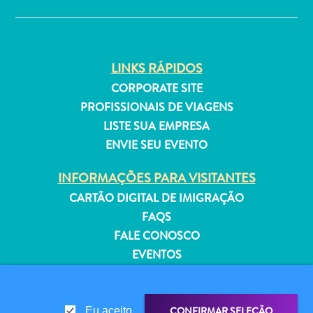
Estar
Onde
ficar
LINKS RÁPIDOS
CORPORATE SITE
PROFISSIONAIS DE VIAGENS
LISTE SUA EMPRESA
ENVIE SEU EVENTO
INFORMAÇÕES PARA VISITANTES
CARTÃO DIGITAL DE IMIGRAÇÃO
FAQS
FALE CONOSCO
EVENTOS
GUIA TURÍSTICO
SOBRE O SITE
CONFIRMAR SELEÇÃO
Eu aceito