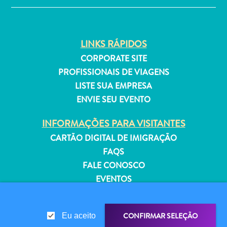
Estar
Onde
ficar
LINKS RÁPIDOS
CORPORATE SITE
PROFISSIONAIS DE VIAGENS
LISTE SUA EMPRESA
ENVIE SEU EVENTO
INFORMAÇÕES PARA VISITANTES
CARTÃO DIGITAL DE IMIGRAÇÃO
FAQS
FALE CONOSCO
EVENTOS
GUIA TURÍSTICO
SOBRE O SITE
CONFIRMAR SELEÇÃO
Eu aceito