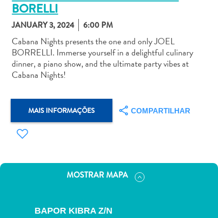
BORELLI
JANUARY 3, 2024
6:00 PM
Cabana Nights presents the one and only JOEL
BORRELLI. Immerse yourself in a delightful culinary
dinner, a piano show, and the ultimate party vibes at
Aluguel
Cabana Nights!
de
Carros
Áreas
MAIS INFORMAÇÕES
COMPARTILHAR
de
Compras
Arte
e
Cultura
Atividades
MOSTRAR MAPA
Aquáticas
Aventuras
em
BAPOR KIBRA Z/N